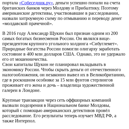
портала
«Собеседник.ру»
, деньги успешно попали на счета
британских банков через Молдову и Прибалтику. Поэтому
американские детективы, участвовавшие в расследовании,
назвали хитроумную схему по отмыванию и переводу денег
«молдавской прачечной».
В 2016 году Александр Щукин был признан одним из 200
самых богатых бизнесменов России. Он являлся вице-
президентом крупного угольного холдинга «Сибуглемет».
Природные богатства России помогли олигарху заработать
состояние в 400 млн долларов США. Однако, это не удержало
его от мошенничества.
Свои капиталы Щукин не планировал вкладывать в
экономику России. Чтобы скрыть деньги от отечественного
налогообложения, он незаконно вывел их в Великобританию,
где в роскошном особняке за 15 млн фунтов стерлингов
проживает его жена и дочь – владелица художественной
галереи в Лондоне.
Крупные транзакции через сеть оффшорных компаний
вызвали подозрения в Национальном банке Молдовы,
который с помощью американских детективов провёл
расследование. Его результаты теперь изучает МВД РФ, а
также Интерпол.