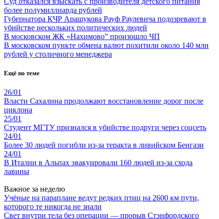
Суд отказался взыскать с производителя детского питания
более полумиллиарда рублей
Губернатора КЧР Арашукова Рауф Раулевича подозревают в
убийстве нескольких политических людей
В московском ЖК «Нахимово” произошло ЧП
В московском пункте обмена валют похитили около 140 млн
рублей у столичного менеджера
Ещё по теме
26/01
Власти Сахалина продолжают восстановление дорог после
циклона
25/01
Студент МГТУ признался в убийстве подруги через соцсеть
24/01
Более 30 людей погибли из-за теракта в ливийском Бенгази
24/01
В Италии в Альпах эвакуировали 160 людей из-за схода
лавины
Важное за неделю
Учёные на параплане ведут редких птиц на 2600 км пути,
которого те никогда не знали
Свет внутри тела без операции — прорыв Стэнфордского