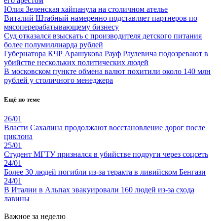
его арестом
Юлия Зеленская хайпанула на столичном ателье
Виталий Штабный намеренно подставляет партнеров по
мясоперерабатывающему бизнесу
Суд отказался взыскать с производителя детского питания
более полумиллиарда рублей
Губернатора КЧР Арашукова Рауф Раулевича подозревают в
убийстве нескольких политических людей
В московском пункте обмена валют похитили около 140 млн
рублей у столичного менеджера
Ещё по теме
26/01
Власти Сахалина продолжают восстановление дорог после
циклона
25/01
Студент МГТУ признался в убийстве подруги через соцсеть
24/01
Более 30 людей погибли из-за теракта в ливийском Бенгази
24/01
В Италии в Альпах эвакуировали 160 людей из-за схода
лавины
Важное за неделю