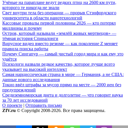
Учёные на параплане ведут редких птиц на 2600 км пути,
которого те никогда не знали
Свет внутри тела без операции — прорыв Стэнфордского
университета в области нанотехнологий
Кассовые провалы первой половины 2026 — кто потерял
миллионы и почему
Остров, который называли «землёй живых мертвецов» —
тёмная история Спиналонги
Вирусное видео вместо резюме — как поколение Z меняет
правила поиска работы
Почему Сингапур — самый чистый город мира и как ему это
удаётся
Психологи назвали редкое качество, которое лучше всего
указывает на высокий интеллект
Самая нарциссическая страна в мире — Германия, а не США:
данные нового исследования
Токио ввёл штрафы за мусор прямо на месте — 2000 иен без
предупреждений
Средиземноморская диета и долголетие — что говорит наука
за 70 лет исследований
О проекте
|
Отправить письмо
ZIV.ru
© Copyright 2008-2026. Все права защищены.