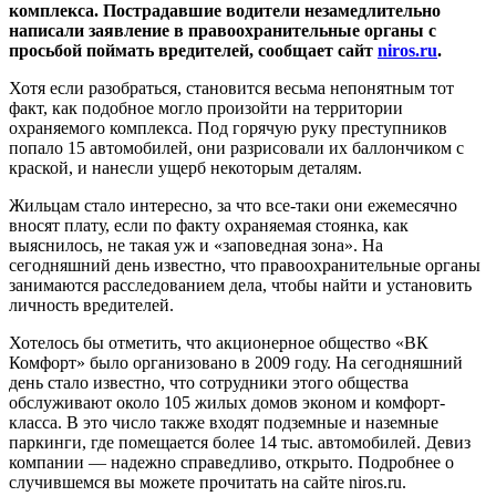
комплекса. Пострадавшие водители незамедлительно
написали заявление в правоохранительные органы с
просьбой поймать вредителей, сообщает сайт
niros.ru
.
Хотя если разобраться, становится весьма непонятным тот
факт, как подобное могло произойти на территории
охраняемого комплекса. Под горячую руку преступников
попало 15 автомобилей, они разрисовали их баллончиком с
краской, и нанесли ущерб некоторым деталям.
Жильцам стало интересно, за что все-таки они ежемесячно
вносят плату, если по факту охраняемая стоянка, как
выяснилось, не такая уж и «заповедная зона». На
сегодняшний день известно, что правоохранительные органы
занимаются расследованием дела, чтобы найти и установить
личность вредителей.
Хотелось бы отметить, что акционерное общество «ВК
Комфорт» было организовано в 2009 году. На сегодняшний
день стало известно, что сотрудники этого общества
обслуживают около 105 жилых домов эконом и комфорт-
класса. В это число также входят подземные и наземные
паркинги, где помещается более 14 тыс. автомобилей. Девиз
компании — надежно справедливо, открыто. Подробнее о
случившемся вы можете прочитать на сайте niros.ru.