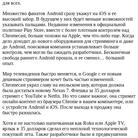
для всех.
Множество фанатов Android сразу укажут на iOS и ее
высокий забор. В будущем у них будет меньше возможностей
указывать пальцами. Недавние изменения в официальной
политике Play Store, вместе с более плотным контролем над
Chromecast, больше похожи на Apple, чем что-либо еще. Когда
дело доходит до нового оборудования для стримминга и даже
до Android, поисковая компания устанавливает больше
контроля, чем могли бы ожидать разработчики. Бесконечная
свобода раннего Android прошла, и ее сменил… больший
опыт.
Мир телевидения быстро меняется, и Google с ее новым
дешевым стриммером хочет быть частью изменений.
Chromecast украл славу на июльском шоу, которая должна
была достаться новому Nexus 7. Флешка за 35 долларов
стримит с YouTube и Netfix. Но что самое важное, она стримит
онлайн-контент из браузера Chrome в вашем компьютере, или
с устройств Android и iOS. После выхода в продажу она
быстро разошлась.
Хотя и не настолько напичканная как Roku или Apple TV,
ярлык в 35 долларов сделал его неплохой технологической
покупкой лета. Также разработчики были в предвкушении