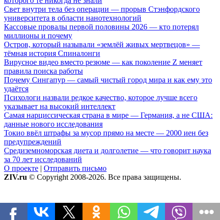
которого те никогда не знали
Свет внутри тела без операции — прорыв Стэнфордского
университета в области нанотехнологий
Кассовые провалы первой половины 2026 — кто потерял
миллионы и почему
Остров, который называли «землёй живых мертвецов» —
тёмная история Спиналонги
Вирусное видео вместо резюме — как поколение Z меняет
правила поиска работы
Почему Сингапур — самый чистый город мира и как ему это
удаётся
Психологи назвали редкое качество, которое лучше всего
указывает на высокий интеллект
Самая нарциссическая страна в мире — Германия, а не США:
данные нового исследования
Токио ввёл штрафы за мусор прямо на месте — 2000 иен без
предупреждений
Средиземноморская диета и долголетие — что говорит наука
за 70 лет исследований
О проекте
|
Отправить письмо
ZIV.ru
© Copyright 2008-2026. Все права защищены.