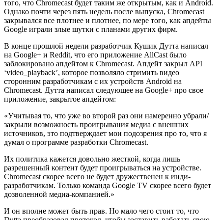
того, что Chromecast будет таким же открытым, как и Android.
Однако почти через пять недель после выпуска, Chromecast
закрывался все плотнее и плотнее, по мере того, как апдейты
Google играли злые шутки с планами других фирм.
В конце прошлой недели разработчик Кушик Дутта написал
на Google+ и Reddit, что его приложение AllCast было
заблокировано апдейтом к Chromecast. Апдейт закрыл API
‘video_playback’, которое позволяло стримить видео
сторонним разработчикам с их устройств Android на
Chromecast. Дутта написал следующее на Google+ про свое
приложение, закрытое апдейтом:
«Учитывая то, что уже во второй раз они намеренно убрали/
закрыли возможность проигрывания медиа с внешних
источников, это подтверждает мои подозрения про то, что я
думал о программе разработки Chromecast.
Их политика кажется довольно жесткой, когда лишь
разрешенный контент будет проигрываться на устройстве.
Chromecast скорее всего не будет дружественен к инди-
разработчикам. Только команда Google TV скорее всего будет
дозволенной медиа-компанией.»
И он вполне может быть прав. Но мало чего стоит то, что
Dutta преобразовал протокол, чтобы заставить работать свою