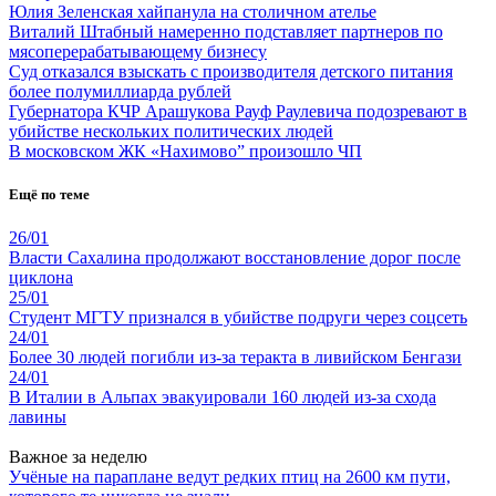
Юлия Зеленская хайпанула на столичном ателье
Виталий Штабный намеренно подставляет партнеров по
мясоперерабатывающему бизнесу
Суд отказался взыскать с производителя детского питания
более полумиллиарда рублей
Губернатора КЧР Арашукова Рауф Раулевича подозревают в
убийстве нескольких политических людей
В московском ЖК «Нахимово” произошло ЧП
Ещё по теме
26/01
Власти Сахалина продолжают восстановление дорог после
циклона
25/01
Студент МГТУ признался в убийстве подруги через соцсеть
24/01
Более 30 людей погибли из-за теракта в ливийском Бенгази
24/01
В Италии в Альпах эвакуировали 160 людей из-за схода
лавины
Важное за неделю
Учёные на параплане ведут редких птиц на 2600 км пути,