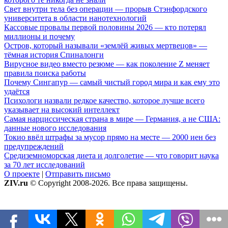
Свет внутри тела без операции — прорыв Стэнфордского
университета в области нанотехнологий
Кассовые провалы первой половины 2026 — кто потерял
миллионы и почему
Остров, который называли «землёй живых мертвецов» —
тёмная история Спиналонги
Вирусное видео вместо резюме — как поколение Z меняет
правила поиска работы
Почему Сингапур — самый чистый город мира и как ему это
удаётся
Психологи назвали редкое качество, которое лучше всего
указывает на высокий интеллект
Самая нарциссическая страна в мире — Германия, а не США:
данные нового исследования
Токио ввёл штрафы за мусор прямо на месте — 2000 иен без
предупреждений
Средиземноморская диета и долголетие — что говорит наука
за 70 лет исследований
О проекте
|
Отправить письмо
ZIV.ru
© Copyright 2008-2026. Все права защищены.