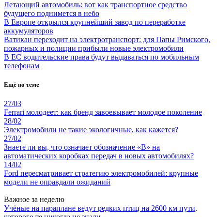
Летающий автомобиль: вот как транспортное средство
будущего поднимется в небо
В Европе открылся крупнейший завод по переработке
аккумуляторов
Ватикан переходит на электротранспорт: для Папы Римского,
пожарных и полиции прибыли новые электромобили
В ЕС водительские права будут выдаваться по мобильным
телефонам
Ещё по теме
27/03
Ferrari молодеет: как бренд завоевывает молодое поколение
28/02
Электромобили не такие экологичные, как кажется?
27/02
Знаете ли вы, что означает обозначение «B» на
автоматических коробках передач в новых автомобилях?
14/02
Ford пересматривает стратегию электромобилей: крупные
модели не оправдали ожиданий
Важное за неделю
Учёные на параплане ведут редких птиц на 2600 км пути,
которого те никогда не знали