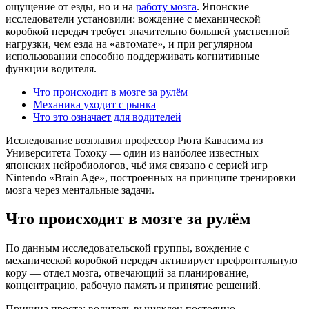
ощущение от езды, но и на
работу мозга
. Японские
исследователи установили: вождение с механической
коробкой передач требует значительно большей умственной
нагрузки, чем езда на «автомате», и при регулярном
использовании способно поддерживать когнитивные
функции водителя.
Что происходит в мозге за рулём
Механика уходит с рынка
Что это означает для водителей
Исследование возглавил профессор Рюта Кавасима из
Университета Тохоку — один из наиболее известных
японских нейробиологов, чьё имя связано с серией игр
Nintendo «Brain Age», построенных на принципе тренировки
мозга через ментальные задачи.
Что происходит в мозге за рулём
По данным исследовательской группы, вождение с
механической коробкой передач активирует префронтальную
кору — отдел мозга, отвечающий за планирование,
концентрацию, рабочую память и принятие решений.
Причина проста: водитель вынужден постоянно