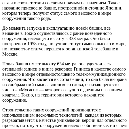
связи в соответствии со своим прямым назначением.
Такое
название присвоено башне, построенной в столице Японии,
которая теперь получит статус самого высокого в мире
сооружения такого рода.
До момента запуска в эксплуатацию новой башни, все
вещание в Токио осуществлялось с ранее возведенного
сооружения, имеющего высоту в 333 метра. Оно было
построено в 1958 году, получило статус самого высоко в мире,
но позже этот статус перешел к останкинской телебашне в
Москве.
Новая башня имеет высоту 634 метра, она удостоилась
отедльной записи в книге рекордов Гиннеса в качестве самого
высокого в мире отдельностоященго телекоммуникационного
сооружения. Что касается высоты башни, то она была выбрана
из соображений смысла японского слова, означающего это
число – «Мусаси» — которое созвучно с дреаним названием
квартала Токио, на территории которого находится
сооружение.
Строительство таких сооружений производится с
использованием нескольких технологий, каждая из которых
разрабатывается в качестве уникальной версии для отдельного
проекта, потому что сооружения имеют собственные, ни с чем