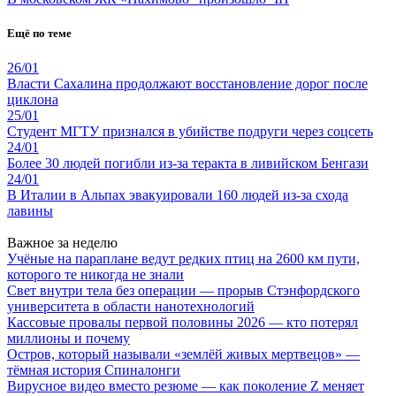
Ещё по теме
26/01
Власти Сахалина продолжают восстановление дорог после
циклона
25/01
Студент МГТУ признался в убийстве подруги через соцсеть
24/01
Более 30 людей погибли из-за теракта в ливийском Бенгази
24/01
В Италии в Альпах эвакуировали 160 людей из-за схода
лавины
Важное за неделю
Учёные на параплане ведут редких птиц на 2600 км пути,
которого те никогда не знали
Свет внутри тела без операции — прорыв Стэнфордского
университета в области нанотехнологий
Кассовые провалы первой половины 2026 — кто потерял
миллионы и почему
Остров, который называли «землёй живых мертвецов» —
тёмная история Спиналонги
Вирусное видео вместо резюме — как поколение Z меняет