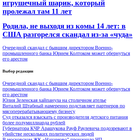
игрушечный шарик, который
пролежал там 11 лет
Родила, не выходя из комы 14 лет: в
США разгорелся скандал из-за «чуда»
Очередной скандал с бывшим директором Военно-
промышленного банка Юрием Колтоком может обернуться
его арестом
Выбор редакции
Очередной скандал с бывшим директором Военно-
промышленного банка Юрием Колтоком может обернуться
его арестом
Юлия Зеленская хайпанула на столичном ателье
Виталий Штабный намеренно подставляет партнеров по
мясоперерабатывающему бизнесу
Суд отказался взыскать с производителя детского питания
более полумиллиарда рублей
Губернатора КЧР Арашукова Рауф Раулевича подозревают в
убийстве нескольких политических людей
В московском ЖК «Нахимово” произошло ЧП