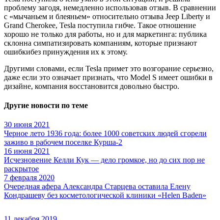
проблему загодя, немедленно использовав отзыв. В сравнении
с «мычаньем и блеяньем» относительно отзыва Jeep Liberty и
Grand Cherokee, Tesla поступила гибче. Такое отношение
хорошо не только для работы, но и для маркетинга: публика
склонна симпатизировать компаниям, которые признают
ошибкибез принуждения их к этому.
Другими словами, если Tesla примет это возгорание серьезно,
даже если это означает признать, что Model S имеет ошибки в
дизайне, компания восстановится довольно быстро.
Другие новости по теме
30 июня 2021
Черное лето 1936 года: более 1000 советских людей сгорели
заживо в рабочем поселке Курша-2
16 июня 2021
Исчезновение Келли Кук — дело громкое, но до сих пор не
раскрытое
7 февраля 2020
Очередная афера Александра Старцева оставила Елену
Кондрашеву без косметологической клиники «Helen Baden»
11 декабря 2019