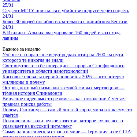
25/01
Студент МГТУ признался в убийстве подруги через соцсеть
24/01
Более 30 людей погибли из-за теракта в ливийском Бенгази
24/01
В Италии в Альпах эвакуировали 160 людей из-за схода
лавины
Важное за неделю
Учёные на параплане ведут редких птиц на 2600 км пути,
которого те никогда не знали
Свет внутри тела без операции — прорыв Стэнфордского
университета в области нанотехнологий
Кассовые провалы первой половины 2026 — кто потерял
миллионы и почему
Остров, который называли «землёй живых мертвецов» —
тёмная история Спиналонги
Вирусное видео вместо резюме — как поколение Z меняет
правила поиска работы
Почему Сингапур — самый чистый город мира и как ему это
удаётся
Психологи назвали редкое качество, которое лучше всего
указывает на высокий интеллект
Самая нарциссическая страна в мире — Германия, а не США: