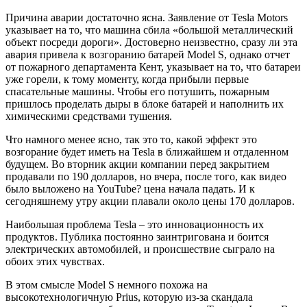
Причина аварии достаточно ясна. Заявление от Tesla Motors
указывает на то, что машина сбила «большой металлический
объект посреди дороги». Достоверно неизвестно, сразу ли эта
авария привела к возгоранию батарей Model S, однако отчет
от пожарного департамента Кент, указывает на то, что батареи
уже горели, к тому моменту, когда прибыли первые
спасательные машины. Чтобы его потушить, пожарным
пришлось проделать дыры в блоке батарей и наполнить их
химическими средствами тушения.
Что намного менее ясно, так это то, какой эффект это
возгорание будет иметь на Tesla в ближайшем и отдаленном
будущем. Во вторник акции компании перед закрытием
продавали по 190 долларов, но вчера, после того, как видео
было выложено на YouTube? цена начала падать. И к
сегодняшнему утру акции плавали около цены 170 долларов.
Наибольшая проблема Tesla – это инновационность их
продуктов. Публика постоянно заинтригована и боится
электрических автомобилей, и происшествие сыграло на
обоих этих чувствах.
В этом смысле Model S немного похожа на
высокотехнологичную Prius, которую из-за скандала