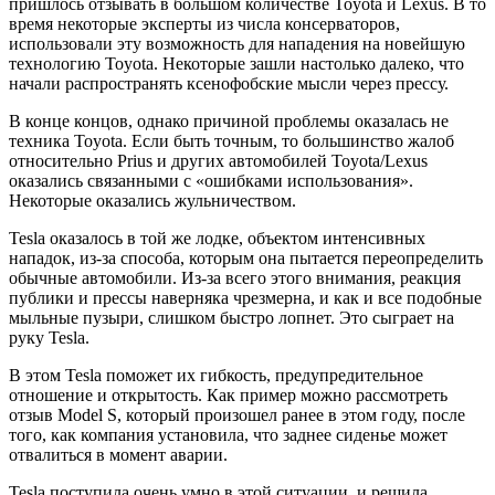
пришлось отзывать в большом количестве Toyota и Lexus. В то
время некоторые эксперты из числа консерваторов,
использовали эту возможность для нападения на новейшую
технологию Toyota. Некоторые зашли настолько далеко, что
начали распространять ксенофобские мысли через прессу.
В конце концов, однако причиной проблемы оказалась не
техника Toyota. Если быть точным, то большинство жалоб
относительно Prius и других автомобилей Toyota/Lexus
оказались связанными с «ошибками использования».
Некоторые оказались жульничеством.
Tesla оказалось в той же лодке, объектом интенсивных
нападок, из-за способа, которым она пытается переопределить
обычные автомобили. Из-за всего этого внимания, реакция
публики и прессы наверняка чрезмерна, и как и все подобные
мыльные пузыри, слишком быстро лопнет. Это сыграет на
руку Tesla.
В этом Tesla поможет их гибкость, предупредительное
отношение и открытость. Как пример можно рассмотреть
отзыв Model S, который произошел ранее в этом году, после
того, как компания установила, что заднее сиденье может
отвалиться в момент аварии.
Tesla поступила очень умно в этой ситуации, и решила