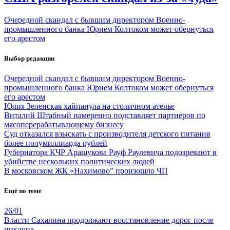
Очередной скандал с бывшим директором Военно-
промышленного банка Юрием Колтоком может обернуться
его арестом
Выбор редакции
Очередной скандал с бывшим директором Военно-
промышленного банка Юрием Колтоком может обернуться
его арестом
Юлия Зеленская хайпанула на столичном ателье
Виталий Штабный намеренно подставляет партнеров по
мясоперерабатывающему бизнесу
Суд отказался взыскать с производителя детского питания
более полумиллиарда рублей
Губернатора КЧР Арашукова Рауф Раулевича подозревают в
убийстве нескольких политических людей
В московском ЖК «Нахимово” произошло ЧП
Ещё по теме
26/01
Власти Сахалина продолжают восстановление дорог после
циклона