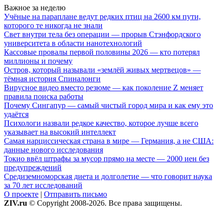
Важное за неделю
Учёные на параплане ведут редких птиц на 2600 км пути,
которого те никогда не знали
Свет внутри тела без операции — прорыв Стэнфордского
университета в области нанотехнологий
Кассовые провалы первой половины 2026 — кто потерял
миллионы и почему
Остров, который называли «землёй живых мертвецов» —
тёмная история Спиналонги
Вирусное видео вместо резюме — как поколение Z меняет
правила поиска работы
Почему Сингапур — самый чистый город мира и как ему это
удаётся
Психологи назвали редкое качество, которое лучше всего
указывает на высокий интеллект
Самая нарциссическая страна в мире — Германия, а не США:
данные нового исследования
Токио ввёл штрафы за мусор прямо на месте — 2000 иен без
предупреждений
Средиземноморская диета и долголетие — что говорит наука
за 70 лет исследований
О проекте
|
Отправить письмо
ZIV.ru
© Copyright 2008-2026. Все права защищены.