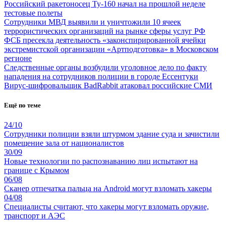
Российский ракетоносец Ту-160 начал на прошлой неделе
тестовые полеты
Сотрудники МВД выявили и уничтожили 10 ячеек
террористических организаций на рынке сферы услуг РФ
ФСБ пресекла деятельность «законспирированной ячейки
экстремистской организации «Артподготовка» в Московском
регионе
Следственные органы возбудили уголовное дело по факту
нападения на сотрудников полиции в городе Ессентуки
Вирус-шифровальщик BadRabbit атаковал российские СМИ
Ещё по теме
24/10
Сотрудники полиции взяли штурмом здание суда и зачистили
помещение зала от националистов
30/09
Новые технологии по распознаванию лиц испытают на
границе с Крымом
06/08
Сканер отпечатка пальца на Android могут взломать хакеры
04/08
Специалисты считают, что хакеры могут взломать оружие,
транспорт и АЭС