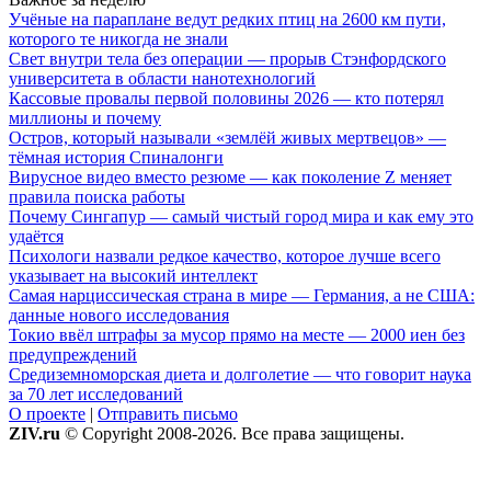
Учёные на параплане ведут редких птиц на 2600 км пути,
которого те никогда не знали
Свет внутри тела без операции — прорыв Стэнфордского
университета в области нанотехнологий
Кассовые провалы первой половины 2026 — кто потерял
миллионы и почему
Остров, который называли «землёй живых мертвецов» —
тёмная история Спиналонги
Вирусное видео вместо резюме — как поколение Z меняет
правила поиска работы
Почему Сингапур — самый чистый город мира и как ему это
удаётся
Психологи назвали редкое качество, которое лучше всего
указывает на высокий интеллект
Самая нарциссическая страна в мире — Германия, а не США:
данные нового исследования
Токио ввёл штрафы за мусор прямо на месте — 2000 иен без
предупреждений
Средиземноморская диета и долголетие — что говорит наука
за 70 лет исследований
О проекте
|
Отправить письмо
ZIV.ru
© Copyright 2008-2026. Все права защищены.