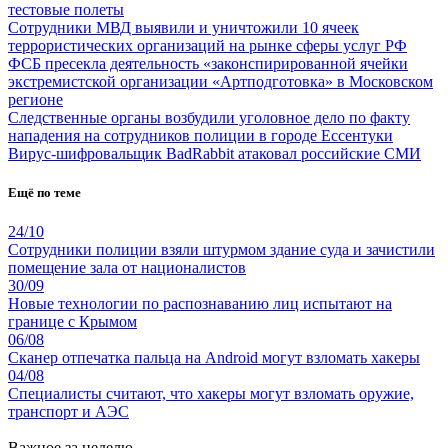
тестовые полеты
Сотрудники МВД выявили и уничтожили 10 ячеек
террористических организаций на рынке сферы услуг РФ
ФСБ пресекла деятельность «законспирированной ячейки
экстремистской организации «Артподготовка» в Московском
регионе
Следственные органы возбудили уголовное дело по факту
нападения на сотрудников полиции в городе Ессентуки
Вирус-шифровальщик BadRabbit атаковал российские СМИ
Ещё по теме
24/10
Сотрудники полиции взяли штурмом здание суда и зачистили
помещение зала от националистов
30/09
Новые технологии по распознаванию лиц испытают на
границе с Крымом
06/08
Сканер отпечатка пальца на Android могут взломать хакеры
04/08
Специалисты считают, что хакеры могут взломать оружие,
транспорт и АЭС
Важное за неделю