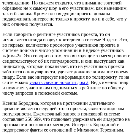
телевидению. Но скажем открыто, что внимание зрителей
обращено не к самому шоу, а его участникам, как нынешним,
так и бывшим. Кроме того ведущие проекта должны
поддерживать интерес не только к проекту, но и к себе, что у
них отлично получается.
Если говорить о рейтинге участников проекта, то он
исчисляется исходя из двух критериев в системе Яндекс. Это,
во первых, количество просмотров участников проекта в
системе поиска и число упоминаний в Яндексе участников
«Дома-2». Это говорит о том, что выходящие за месяц новости
свидетельствуют об их популярности, и они выступают как
индикатор, который показывает, кто из участников проекта
заботится о популярности, уделяет должное внимание своему
пиару. Если вас интересует информация по телепроекту, то на
сайте можно
узнать свежие новости дом 2
. Ведь именно пиар
и помогает участникам подниматься в рейтинге по общему
числу запросов в поисковой системе.
Ксения Бородина, которая на протяжении длительного
времени является ведущей этого проекта, является лидером
популярности. Ежемесячный запрос в поисковой системе
составляет 256 599, что позволяет удерживать ей лидерство на
протяжении нескольких месяцев. Интерес к Бородиной и
подогревают факты ее отношений с Михаилом Терехиным.