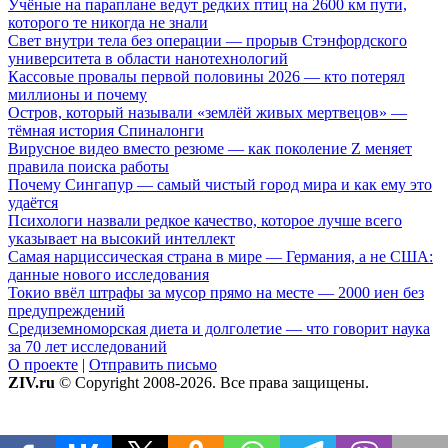
Учёные на параплане ведут редких птиц на 2600 км пути,
которого те никогда не знали
Свет внутри тела без операции — прорыв Стэнфордского
университета в области нанотехнологий
Кассовые провалы первой половины 2026 — кто потерял
миллионы и почему
Остров, который называли «землёй живых мертвецов» —
тёмная история Спиналонги
Вирусное видео вместо резюме — как поколение Z меняет
правила поиска работы
Почему Сингапур — самый чистый город мира и как ему это
удаётся
Психологи назвали редкое качество, которое лучше всего
указывает на высокий интеллект
Самая нарциссическая страна в мире — Германия, а не США:
данные нового исследования
Токио ввёл штрафы за мусор прямо на месте — 2000 иен без
предупреждений
Средиземноморская диета и долголетие — что говорит наука
за 70 лет исследований
О проекте
|
Отправить письмо
ZIV.ru
© Copyright 2008-2026. Все права защищены.