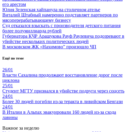
его арестом
Юлия Зеленская хайпанула на столичном ателье
Виталий Штабный намеренно подставляет партнеров по
мясоперерабатывающему бизнесу
Суд отказался взыскать с производителя детского питания
более полумиллиарда рублей
Губернатора КЧР Арашукова Рауф Раулевича подозревают в
убийстве нескольких политических людей
В московском ЖК «Нахимово” произошло ЧП
Ещё по теме
26/01
Власти Сахалина продолжают восстановление дорог после
циклона
25/01
Студент МГТУ признался в убийстве подруги через соцсеть
24/01
Более 30 людей погибли из-за теракта в ливийском Бенгази
24/01
В Италии в Альпах эвакуировали 160 людей из-за схода
лавины
Важное за неделю