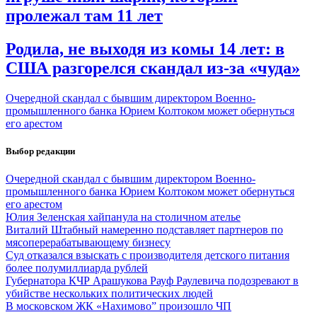
пролежал там 11 лет
Родила, не выходя из комы 14 лет: в
США разгорелся скандал из-за «чуда»
Очередной скандал с бывшим директором Военно-
промышленного банка Юрием Колтоком может обернуться
его арестом
Выбор редакции
Очередной скандал с бывшим директором Военно-
промышленного банка Юрием Колтоком может обернуться
его арестом
Юлия Зеленская хайпанула на столичном ателье
Виталий Штабный намеренно подставляет партнеров по
мясоперерабатывающему бизнесу
Суд отказался взыскать с производителя детского питания
более полумиллиарда рублей
Губернатора КЧР Арашукова Рауф Раулевича подозревают в
убийстве нескольких политических людей
В московском ЖК «Нахимово” произошло ЧП