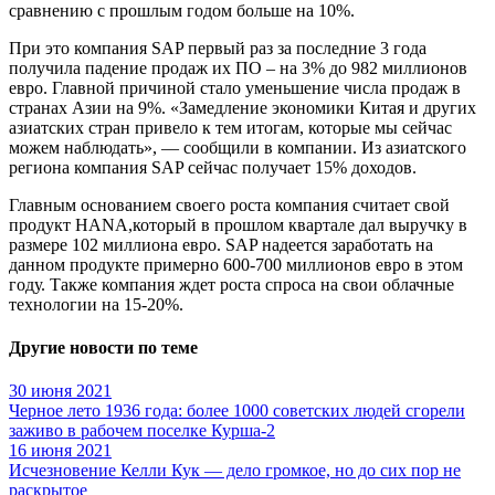
сравнению с прошлым годом больше на 10%.
При это компания SAP первый раз за последние 3 года
получила падение продаж их ПО – на 3% до 982 миллионов
евро. Главной причиной стало уменьшение числа продаж в
странах Азии на 9%. «Замедление экономики Китая и других
азиатских стран привело к тем итогам, которые мы сейчас
можем наблюдать», — сообщили в компании. Из азиатского
региона компания SAP сейчас получает 15% доходов.
Главным основанием своего роста компания считает свой
продукт HANA,который в прошлом квартале дал выручку в
размере 102 миллиона евро. SAP надеется заработать на
данном продукте примерно 600-700 миллионов евро в этом
году. Также компания ждет роста спроса на свои облачные
технологии на 15-20%.
Другие новости по теме
30 июня 2021
Черное лето 1936 года: более 1000 советских людей сгорели
заживо в рабочем поселке Курша-2
16 июня 2021
Исчезновение Келли Кук — дело громкое, но до сих пор не
раскрытое