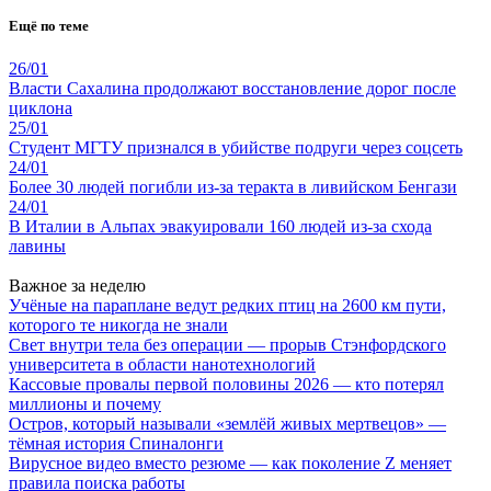
Ещё по теме
26/01
Власти Сахалина продолжают восстановление дорог после
циклона
25/01
Студент МГТУ признался в убийстве подруги через соцсеть
24/01
Более 30 людей погибли из-за теракта в ливийском Бенгази
24/01
В Италии в Альпах эвакуировали 160 людей из-за схода
лавины
Важное за неделю
Учёные на параплане ведут редких птиц на 2600 км пути,
которого те никогда не знали
Свет внутри тела без операции — прорыв Стэнфордского
университета в области нанотехнологий
Кассовые провалы первой половины 2026 — кто потерял
миллионы и почему
Остров, который называли «землёй живых мертвецов» —
тёмная история Спиналонги
Вирусное видео вместо резюме — как поколение Z меняет
правила поиска работы