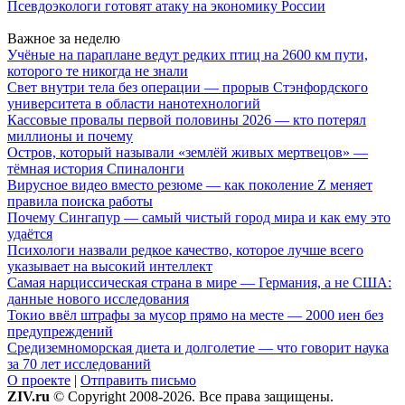
Псевдоэкологи готовят атаку на экономику России
Важное за неделю
Учёные на параплане ведут редких птиц на 2600 км пути,
которого те никогда не знали
Свет внутри тела без операции — прорыв Стэнфордского
университета в области нанотехнологий
Кассовые провалы первой половины 2026 — кто потерял
миллионы и почему
Остров, который называли «землёй живых мертвецов» —
тёмная история Спиналонги
Вирусное видео вместо резюме — как поколение Z меняет
правила поиска работы
Почему Сингапур — самый чистый город мира и как ему это
удаётся
Психологи назвали редкое качество, которое лучше всего
указывает на высокий интеллект
Самая нарциссическая страна в мире — Германия, а не США:
данные нового исследования
Токио ввёл штрафы за мусор прямо на месте — 2000 иен без
предупреждений
Средиземноморская диета и долголетие — что говорит наука
за 70 лет исследований
О проекте
|
Отправить письмо
ZIV.ru
© Copyright 2008-2026. Все права защищены.