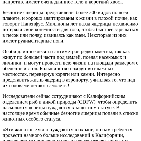
напротив, имеют очень длинное тело и короткий хвост.
Безногие ящерицы представлены более 200 видов по всей
планете, и хорошо адаптированы к жизни в плохой почве, как
говорит Папенфус. Миллионы лет назад ящерицы независимо
потеряли свои конечности для того, чтобы быстрее зарываться
в песок или почву, извиваясь как змеи. Некоторые из них
имеют рудиментарные ноги.
Особи длиннее десяти сантиметров редко заметны, так как
живут по большей части под землей, поедая насекомых и
личинки, и могут провести всю жизни на площади размером с
обеденный стол. Большинство находят во влажных
местностях, перевернув коряги или камни. Интересно
представить жизнь ящериц в аэропорту, учитывая то, что над
их головами летают самолеты!
Исследователи сейчас сотрудничают с Калифорнийским
отделением рыб и дикой природы (CDFW), чтобы определить
насколько ящерицы нуждаются в защитном статусе. В
настоящее время обычные безногие ящерицы попали в списки
животных особого статуса.
«Эти животные явно нуждаются в охране, но нам требуется
провести намного больше исследований в Калифорнии,
прежде чем мы определим насколько серьезная защита им