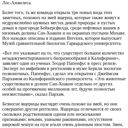
Лос-Анжелеса.
Более того, та же команда открыла три новых вида этих
заметных, похожих на змей ящериц, которые также живут в
недружелюбно шумных местах дикой природы: в пустых
домах в пригороде Бейкерсфилда, среди нефтяных вышек в
низовьях долины Сан-Хоакин и на окраинах пустыни Мохаве.
Все находки описаны в издании Breviora, которое выпускает
Музей сравнительной биологии Гарвардского университета.
«Все это указывает на то, что существует большое количество
незадокументированного биоразнообразия в Калифорнии»,
заявляет один из ученых Теодор Папенфус в пресс релизе.
Эксперт по амфибиям и рептилиям в музее Беркли зоологии
позвоночных, Папенфус, сделал эти открытия с Джеймсом
Пархамом из Калифорнийского университета. «Эти животные
существовали в долине Сан-Хоакин отдельно от других
особей на протяжении миллионов лет, будучи полностью
неизвестными», сказал Пархам.
Безногие ящерицы выглядят очень похоже на змей, но они
совершено другие рептилии. Ящерицы отличаются от своих
скользких родственников одним или несколькими
признаками: веками, ушными раковинами, отсутствием
широкой чешуи на пузе и/или очень длинным хвостом. Змеи,