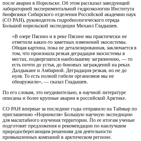
после аварии в Норильске. Об этом рассказал заведующий
лабораторией экспериментальной гидроэкологии Института
биофизики Сибирского отделения Российской академии наук
(СО РАН), руководитель гидробиологического отряда
Большой норильской экспедиции Михаил Гладышев.
«В озере Пясино и в реке Пясине мы практически не
отметили каких-то заметных изменений экосистемы.
Общая картина, пока не детализированная, заключается в
том, что произошла резкая деградация экосистемы в
местах, подвергшихся наибольшему загрязнению, — то
есть почти до устья, до боновых заграждений на реках
Далдыкане и Амбарной. Деградация резкая, но не до
нуля. То есть полной гибели организмов мы не
обнаружили», — сказал Гладышев.
По его словам, это неудивительно, в научной литературе
описаны и более крупные аварии в российской Арктике.
СО РАН впервые за последние годы отправило на Таймыр по
приглашению «Норникеля» Большую научную экспедицию
для масштабного изучения территории. По ее итогам ученые
подготовят предложения и рекомендации по наилучшим
природосберегающим решениям для деятельности
промышленных компаний в арктическом регионе.