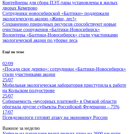
Контейнеры для сбора ПЭТ-тары установлены в жилых
дворах Кемерово
Сотрудники новосибирской «Балтики» поддержали
экологическую акцию «Живи, лес!»
Сохранению природных ресурсов способствуют новые
очистные сооружения «Балтики-Новосибирск»
Волонтеры «Балтики-Новосибирск» стали участниками
экологической акции по уборке леса
Ещё по теме
02/09
«Посади свое дерево»: сотрудники «Балтики-Новосибирск»
стали участниками акции
25/07
Мобильная экологическая лаборатория приступила к работе
на Кольском полуострове
25/07
Собираемость «мусорных платежей» в Омской области
обогнала другие субъекты Российской Федерации – 75%
17/07
Псевдоэкологи готовят атаку на экономику России
Важное за неделю
Учёные на параплане ведут редких птиц на 2600 км пути,