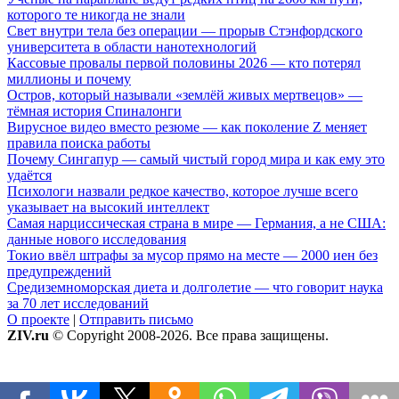
которого те никогда не знали
Свет внутри тела без операции — прорыв Стэнфордского
университета в области нанотехнологий
Кассовые провалы первой половины 2026 — кто потерял
миллионы и почему
Остров, который называли «землёй живых мертвецов» —
тёмная история Спиналонги
Вирусное видео вместо резюме — как поколение Z меняет
правила поиска работы
Почему Сингапур — самый чистый город мира и как ему это
удаётся
Психологи назвали редкое качество, которое лучше всего
указывает на высокий интеллект
Самая нарциссическая страна в мире — Германия, а не США:
данные нового исследования
Токио ввёл штрафы за мусор прямо на месте — 2000 иен без
предупреждений
Средиземноморская диета и долголетие — что говорит наука
за 70 лет исследований
О проекте
|
Отправить письмо
ZIV.ru
© Copyright 2008-2026. Все права защищены.