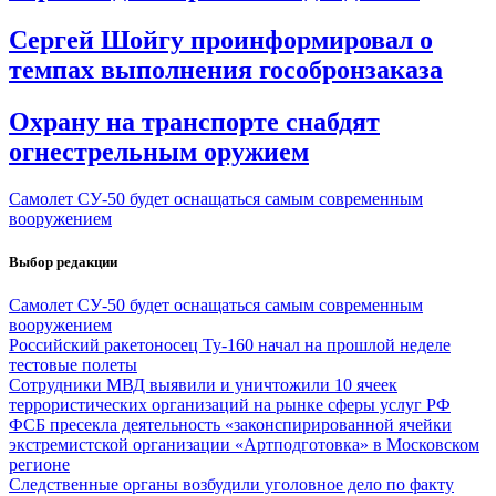
Сергей Шойгу проинформировал о
темпах выполнения гособронзаказа
Охрану на транспорте снабдят
огнестрельным оружием
Самолет СУ-50 будет оснащаться самым современным
вооружением
Выбор редакции
Самолет СУ-50 будет оснащаться самым современным
вооружением
Российский ракетоносец Ту-160 начал на прошлой неделе
тестовые полеты
Сотрудники МВД выявили и уничтожили 10 ячеек
террористических организаций на рынке сферы услуг РФ
ФСБ пресекла деятельность «законспирированной ячейки
экстремистской организации «Артподготовка» в Московском
регионе
Следственные органы возбудили уголовное дело по факту