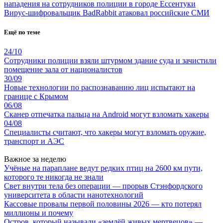
нападения на сотрудников полиции в городе Ессентуки
Вирус-шифровальщик BadRabbit атаковал российские СМИ
Ещё по теме
24/10
Сотрудники полиции взяли штурмом здание суда и зачистили
помещение зала от националистов
30/09
Новые технологии по распознаванию лиц испытают на
границе с Крымом
06/08
Сканер отпечатка пальца на Android могут взломать хакеры
04/08
Специалисты считают, что хакеры могут взломать оружие,
транспорт и АЭС
Важное за неделю
Учёные на параплане ведут редких птиц на 2600 км пути,
которого те никогда не знали
Свет внутри тела без операции — прорыв Стэнфордского
университета в области нанотехнологий
Кассовые провалы первой половины 2026 — кто потерял
миллионы и почему
Остров, который называли «землёй живых мертвецов» —