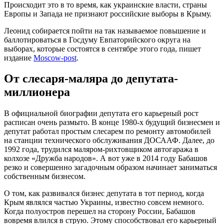
Происходит это в то время, как украинские власти, страны
Европы и Запада не признают российские выборы в Крыму.
Леонид собирается пойти на так называемое повышение и
баллотироваться в Госдуму Евпаторийского округа на
выборах, которые состоятся в сентябре этого года, пишет
издание
Moscow-post
.
От слесаря-маляра до депутата-
миллионера
В официальной биографии депутата его карьерный рост
расписан очень размыто. В конце 1980-х будущий бизнесмен и
депутат работал простым слесарем по ремонту автомобилей
на станции технического обслуживания ДОСААФ. Далее, до
1992 года, трудился маляром-рихтовщиком автогаража в
колхозе «Дружба народов». А вот уже в 2014 году Бабашов
резко и совершенно загадочным образом начинает заниматься
собственным бизнесом.
О том, как развивался бизнес депутата в тот период, когда
Крым являлся частью Украины, известно совсем немного.
Когда полуостров перешел на сторону России, Бабашов
вовремя влился в струю. Этому способствовал его карьерный