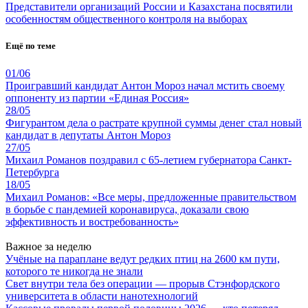
Представители организаций России и Казахстана посвятили
особенностям общественного контроля на выборах
Ещё по теме
01/06
Проигравший кандидат Антон Мороз начал мстить своему
оппоненту из партии «Единая Россия»
28/05
Фигурантом дела о растрате крупной суммы денег стал новый
кандидат в депутаты Антон Мороз
27/05
Михаил Романов поздравил с 65-летием губернатора Санкт-
Петербурга
18/05
Михаил Романов: «Все меры, предложенные правительством
в борьбе с пандемией коронавируса, доказали свою
эффективность и востребованность»
Важное за неделю
Учёные на параплане ведут редких птиц на 2600 км пути,
которого те никогда не знали
Свет внутри тела без операции — прорыв Стэнфордского
университета в области нанотехнологий