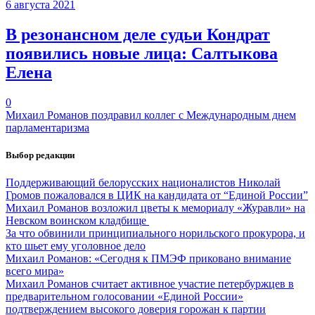
6 августа 2021
В резонансном деле судьи Кондрат
появились новые лица: Салтыкова
Елена
0
Михаил Романов поздравил коллег с Международным днем
парламентаризма
Выбор редакции
Поддерживающий белорусских националистов Николай
Громов пожаловался в ЦИК на кандидата от “Единой России”
Михаил Романов возложил цветы к мемориалу «Журавли» на
Невском воинском кладбище
За что обвинили принципиального норильского прокурора, и
кто шьет ему уголовное дело
Михаил Романов: «Сегодня к ПМЭФ приковано внимание
всего мира»
Михаил Романов считает активное участие петербуржцев в
предварительном голосовании «Единой России»
подтверждением высокого доверия горожан к партии