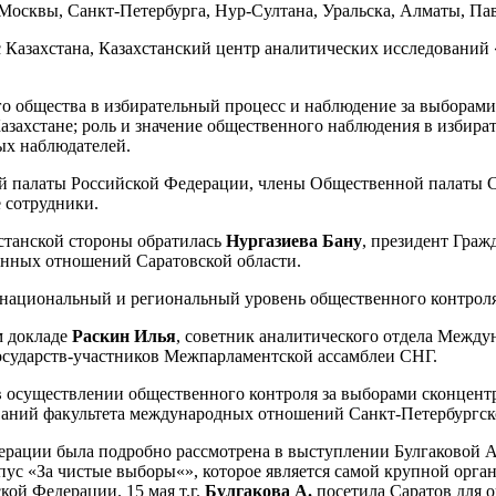
сквы, Санкт-Петербурга, Нур-Султана, Уральска, Алматы, Павл
 Казахстана
,
Казахстанский центр аналитических исследовани
о общества в избирательный процесс и наблюдение за выборами
азахстане; роль и значение общественного наблюдения в избира
ных наблюдателей.
 палаты Российской Федерации, члены Общественной палаты Са
е сотрудники.
хстанской стороны обратилась
Нургазиева Бану
,
президент Гражд
енных отношений Саратовской области.
национальный и региональный уровень общественного контроля
м докладе
Раскин Илья
, советник аналитического отдела Между
осударств-участников Межпарламентской ассамблеи СНГ.
в осуществлении общественного контроля за выборами сконцен
ваний факультета международных отношений Санкт-Петербургск
ерации была подробно рассмотрена в выступлении Булгаковой 
рпус
«
За чистые выборы
«
», которое
является самой крупной орга
ой Федерации. 15 мая т.г.
Булгакова А.
посетила Саратов для 