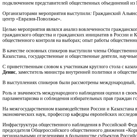
подключением представителей общественных объединений из Мо
Организаторами мероприятия
выступили
:
Гражданский Альянс
центр «Евразия-Поволжье».
Целью мероприятия являлся анализ вовлеченности гражданског
гражданского общества и гражданских инициатив в России и К
общественного контроля на выборах; опыт работы обществен
В качестве основных спикеров выступили
члены Общественной
Казахстана, государственные и общественные деятели, научны
С приветственным словом к участникам круглого стола с каза
Денис
,
заместитель министра внутренней политики и обществ
В выступлениях спикеров были рассмотрены международный, 
Роль и значимость международного наблюдения оценил в свое
парламентаризма и соблюдения избирательных прав граждан г
На межгосударственном взаимодействии России и Казахстана 
экономических наук, профессор кафедры европейских исследо
Инфраструктура общественного наблюдения в Российской Фед
председателя Общероссийского общественного движения «Ко
региональными отделениями в большинстве субъектов Российск