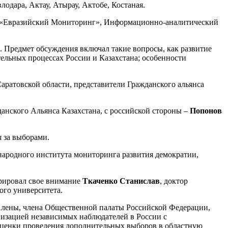
одара, Актау, Атырау, Актобе, Костаная.
й «Евразийский Мониторинг»
,
Информационно-аналитический
. Предмет обсуждения включал такие вопросы, как развитие
тельных процессах России и Казахстана; особенности
ратовской области, представители Гражданского альянса
анского Альянса Казахстана, с российской стороны –
Попонов
 за выборами.
народного института мониторинга развития демократии,
трировал свое внимание
Ткаченко Станислав
,
доктор
ого университета.
Алены, члена Общественной палаты Российской Федерации,
низацией независимых наблюдателей в России с
оценки проведения дополнительных выборов в областную