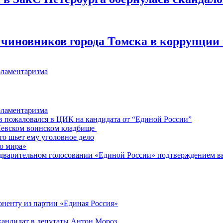
иновников города Томска в коррупции и
рламентаризма
рламентаризма
пожаловался в ЦИК на кандидата от “Единой России”
Невском воинском кладбище
то шьет ему уголовное дело
о мира»
едварительном голосовании «Единой России» подтверждением в
ненту из партии «Единая Россия»
кандидат в депутаты Антон Мороз