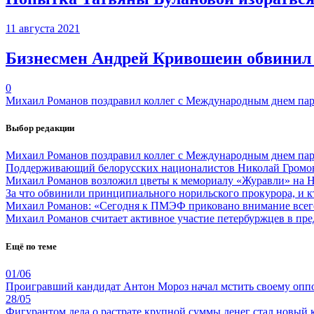
11 августа 2021
Бизнесмен Андрей Кривошеин обвинил ч
0
Михаил Романов поздравил коллег с Международным днем па
Выбор редакции
Михаил Романов поздравил коллег с Международным днем па
Поддерживающий белорусских националистов Николай Громов 
Михаил Романов возложил цветы к мемориалу «Журавли» на 
За что обвинили принципиального норильского прокурора, и к
Михаил Романов: «Сегодня к ПМЭФ приковано внимание всег
Михаил Романов считает активное участие петербуржцев в пр
Ещё по теме
01/06
Проигравший кандидат Антон Мороз начал мстить своему оппо
28/05
Фигурантом дела о растрате крупной суммы денег стал новый 