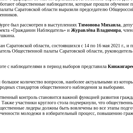
 работают общественные наблюдатели, которые прошли обучение 
палаты Саратовской области выразили
председателю Общеросси
венников.
бурге был рассмотрен в выступлениях
Тимонова Михаила
, деп
роекта «Гражданин Наблюдатель» и
Журавлёва Владимира
, чле
Пушкина.
н Саратовской области, состоявшихся с 14 по 16 мая 2021 г., и
датель Общественной палаты Саратовской области,
руководитель
боте с наблюдателями в период выборов представила
Кинжигаре
большое количество вопросов, наиболее актуальными из которы
ародных стандартов общественного наблюдения за выборами.
ственный контроль становится важной функцией развития гражд
 Также участники круглого стола подчеркнули, что общественн
Общественные лидеры должны быть вовлечены во все этапы подг
ченности молодежи в избирательный процесс, повышению гражда