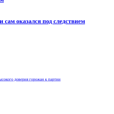
 сам оказался под следствием
ысокого доверия горожан к партии