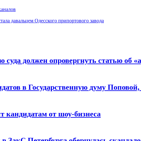
каналов
ала давальцем Одесского припортового завода
 суда должен опровергнуть статью об «
идатов в Государственную думу Поповой,
т кандидатам от шоу-бизнеса
в ЗакС Петербурга обернулась скандал