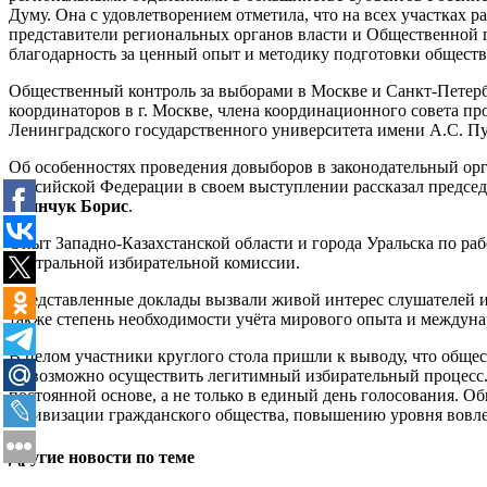
Думу. Она с удовлетворением отметила, что на всех участках
представители региональных органов власти и Общественной 
благодарность за ценный опыт и методику подготовки общест
Общественный контроль за выборами в Москве и Санкт-Петер
координаторов в г. Москве, члена координационного совета п
Ленинградского государственного университета имени А.С. 
Об особенностях проведения довыборов в законодательный орга
Российской Федерации в своем выступлении рассказал предсе
Шинчук Борис
.
Опыт Западно-Казахстанской области и города Уральска по ра
центральной избирательной комиссии.
Представленные доклады вызвали живой интерес слушателей и 
также степень необходимости учёта мирового опыта и междун
В целом участники круглого стола пришли к выводу, что обще
не возможно осуществить легитимный избирательный процесс.
постоянной основе, а не только в единый день голосования. 
активизации гражданского общества, повышению уровня вовле
Другие новости по теме