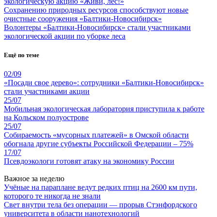
экологическую акцию «Живи, лес!»
Сохранению природных ресурсов способствуют новые
очистные сооружения «Балтики-Новосибирск»
Волонтеры «Балтики-Новосибирск» стали участниками
экологической акции по уборке леса
Ещё по теме
02/09
«Посади свое дерево»: сотрудники «Балтики-Новосибирск»
стали участниками акции
25/07
Мобильная экологическая лаборатория приступила к работе
на Кольском полуострове
25/07
Собираемость «мусорных платежей» в Омской области
обогнала другие субъекты Российской Федерации – 75%
17/07
Псевдоэкологи готовят атаку на экономику России
Важное за неделю
Учёные на параплане ведут редких птиц на 2600 км пути,
которого те никогда не знали
Свет внутри тела без операции — прорыв Стэнфордского
университета в области нанотехнологий