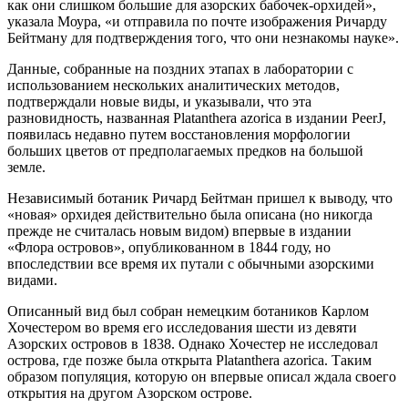
как они слишком большие для азорских бабочек-орхидей»,
указала Моура, «и отправила по почте изображения Ричарду
Бейтману для подтверждения того, что они незнакомы науке».
Данные, собранные на поздних этапах в лаборатории с
использованием нескольких аналитических методов,
подтверждали новые виды, и указывали, что эта
разновидность, названная Platanthera azorica в издании PeerJ,
появилась недавно путем восстановления морфологии
больших цветов от предполагаемых предков на большой
земле.
Независимый ботаник Ричард Бейтман пришел к выводу, что
«новая» орхидея действительно была описана (но никогда
прежде не считалась новым видом) впервые в издании
«Флора островов», опубликованном в 1844 году, но
впоследствии все время их путали с обычными азорскими
видами.
Описанный вид был собран немецким ботаников Карлом
Хочестером во время его исследования шести из девяти
Азорских островов в 1838. Однако Хочестер не исследовал
острова, где позже была открыта Platanthera azorica. Таким
образом популяция, которую он впервые описал ждала своего
открытия на другом Азорском острове.