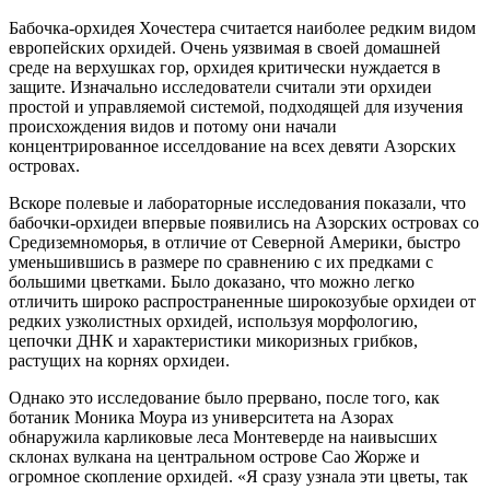
Бабочка-орхидея Хочестера считается наиболее редким видом
европейских орхидей. Очень уязвимая в своей домашней
среде на верхушках гор, орхидея критически нуждается в
защите. Изначально исследователи считали эти орхидеи
простой и управляемой системой, подходящей для изучения
происхождения видов и потому они начали
концентрированное исселдование на всех девяти Азорских
островах.
Вскоре полевые и лабораторные исследования показали, что
бабочки-орхидеи впервые появились на Азорских островах со
Средиземноморья, в отличие от Северной Америки, быстро
уменьшившись в размере по сравнению с их предками с
большими цветками. Было доказано, что можно легко
отличить широко распространенные широкозубые орхидеи от
редких узколистных орхидей, используя морфологию,
цепочки ДНК и характеристики микоризных грибков,
растущих на корнях орхидеи.
Однако это исследование было прервано, после того, как
ботаник Моника Моура из университета на Азорах
обнаружила карликовые леса Монтеверде на наивысших
склонах вулкана на центральном острове Сао Жорже и
огромное скопление орхидей. «Я сразу узнала эти цветы, так