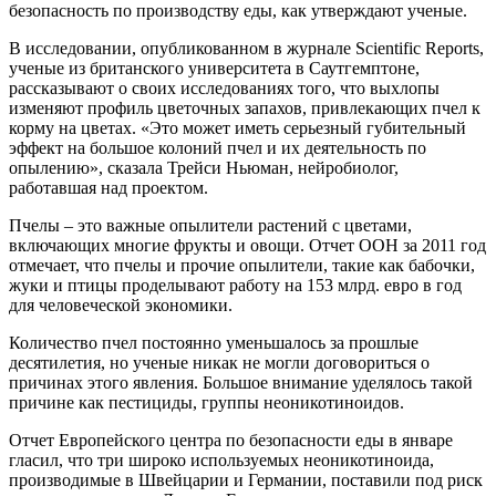
безопасность по производству еды, как утверждают ученые.
В исследовании, опубликованном в журнале Scientific Reports,
ученые из британского университета в Саутгемптоне,
рассказывают о своих исследованиях того, что выхлопы
изменяют профиль цветочных запахов, привлекающих пчел к
корму на цветах. «Это может иметь серьезный губительный
эффект на большое колоний пчел и их деятельность по
опылению», сказала Трейси Ньюман, нейробиолог,
работавшая над проектом.
Пчелы – это важные опылители растений с цветами,
включающих многие фрукты и овощи. Отчет ООН за 2011 год
отмечает, что пчелы и прочие опылители, такие как бабочки,
жуки и птицы проделывают работу на 153 млрд. евро в год
для человеческой экономики.
Количество пчел постоянно уменьшалось за прошлые
десятилетия, но ученые никак не могли договориться о
причинах этого явления. Большое внимание уделялось такой
причине как пестициды, группы неоникотиноидов.
Отчет Европейского центра по безопасности еды в январе
гласил, что три широко используемых неоникотиноида,
производимые в Швейцарии и Германии, поставили под риск