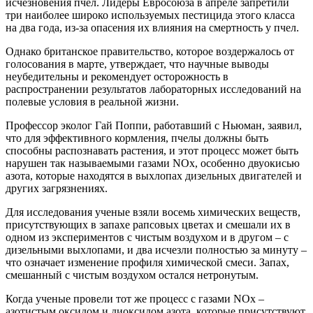
исчезновения пчел. Лидеры Евросоюза в апреле запретили
три наиболее широко используемых пестицида этого класса
на два года, из-за опасения их влияния на смертность у пчел.
Однако британское правительство, которое воздержалось от
голосования в марте, утверждает, что научные выводы
неубедительны и рекомендует осторожность в
распространении результатов лабораторных исследований на
полевые условия в реальной жизни.
Профессор эколог Гай Поппи, работавший с Ньюман, заявил,
что для эффективного кормления, пчелы должны быть
способны распознавать растения, и этот процесс может быть
нарушен так называемыми газами NOx, особенно двуокисью
азота, которые находятся в выхлопах дизельных двигателей и
других загрязнениях.
Для исследования ученые взяли восемь химических веществ,
присутствующих в запахе рапсовых цветах и смешали их в
одном из экспериментов с чистым воздухом и в другом – с
дизельными выхлопами, и два исчезли полностью за минуту –
что означает изменение профиля химической смеси. Запах,
смешанный с чистым воздухом остался нетронутым.
Когда ученые провели тот же процесс с газами NOx –
азотистым оксидом и диоксидом азота, которые присутствуют