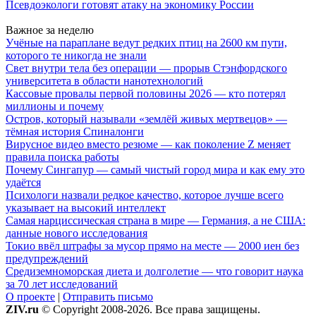
Псевдоэкологи готовят атаку на экономику России
Важное за неделю
Учёные на параплане ведут редких птиц на 2600 км пути,
которого те никогда не знали
Свет внутри тела без операции — прорыв Стэнфордского
университета в области нанотехнологий
Кассовые провалы первой половины 2026 — кто потерял
миллионы и почему
Остров, который называли «землёй живых мертвецов» —
тёмная история Спиналонги
Вирусное видео вместо резюме — как поколение Z меняет
правила поиска работы
Почему Сингапур — самый чистый город мира и как ему это
удаётся
Психологи назвали редкое качество, которое лучше всего
указывает на высокий интеллект
Самая нарциссическая страна в мире — Германия, а не США:
данные нового исследования
Токио ввёл штрафы за мусор прямо на месте — 2000 иен без
предупреждений
Средиземноморская диета и долголетие — что говорит наука
за 70 лет исследований
О проекте
|
Отправить письмо
ZIV.ru
© Copyright 2008-2026. Все права защищены.