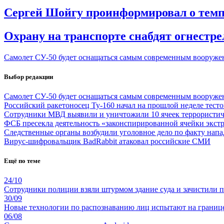
Сергей Шойгу проинформировал о темп
Охрану на транспорте снабдят огнест
Самолет СУ-50 будет оснащаться самым современным вооруже
Выбор редакции
Самолет СУ-50 будет оснащаться самым современным вооруже
Российский ракетоносец Ту-160 начал на прошлой неделе тест
Сотрудники МВД выявили и уничтожили 10 ячеек террористич
ФСБ пресекла деятельность «законспирированной ячейки экст
Следственные органы возбудили уголовное дело по факту напа
Вирус-шифровальщик BadRabbit атаковал российские СМИ
Ещё по теме
24/10
Сотрудники полиции взяли штурмом здание суда и зачистили 
30/09
Новые технологии по распознаванию лиц испытают на границ
06/08