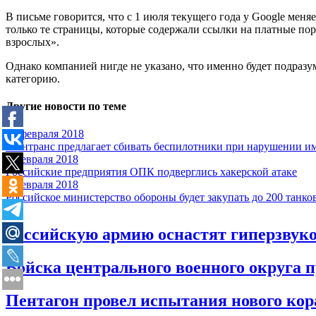
В письме говорится, что с 1 июля текущего года у Google ме
только те страницы, которые содержали ссылки на платные по
взрослых».
Однако компанией нигде не указано, что именно будет подразум
категорию.
Другие новости по теме
13 февраля 2018
Минтранс предлагает сбивать беспилотники при нарушении и
9 февраля 2018
Российские предприятия ОПК подверглись хакерской атаке
9 февраля 2018
Российское министерство обороны будет закупать до 200 танко
Российскую армию оснастят гиперзвук
Войска центрального военного округа 
Пентагон провел испытания нового кор