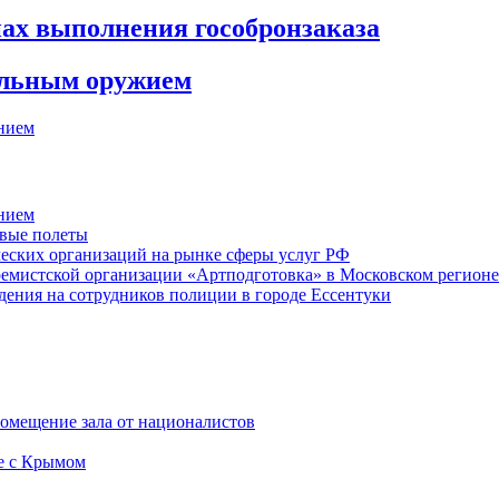
ах выполнения гособронзаказа
рельным оружием
нием
нием
овые полеты
еских организаций на рынке сферы услуг РФ
ремистской организации «Артподготовка» в Московском регионе
дения на сотрудников полиции в городе Ессентуки
помещение зала от националистов
е с Крымом