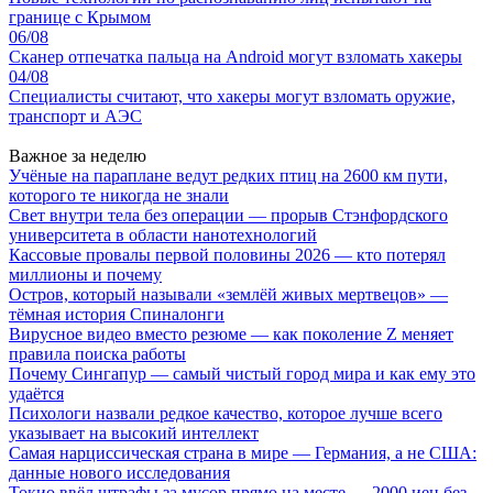
границе с Крымом
06/08
Сканер отпечатка пальца на Android могут взломать хакеры
04/08
Специалисты считают, что хакеры могут взломать оружие,
транспорт и АЭС
Важное за неделю
Учёные на параплане ведут редких птиц на 2600 км пути,
которого те никогда не знали
Свет внутри тела без операции — прорыв Стэнфордского
университета в области нанотехнологий
Кассовые провалы первой половины 2026 — кто потерял
миллионы и почему
Остров, который называли «землёй живых мертвецов» —
тёмная история Спиналонги
Вирусное видео вместо резюме — как поколение Z меняет
правила поиска работы
Почему Сингапур — самый чистый город мира и как ему это
удаётся
Психологи назвали редкое качество, которое лучше всего
указывает на высокий интеллект
Самая нарциссическая страна в мире — Германия, а не США:
данные нового исследования
Токио ввёл штрафы за мусор прямо на месте — 2000 иен без