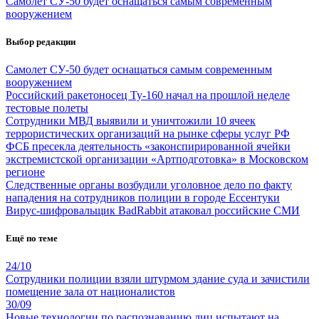
Самолет СУ-50 будет оснащаться самым современным
вооружением
Выбор редакции
Самолет СУ-50 будет оснащаться самым современным
вооружением
Российский ракетоносец Ту-160 начал на прошлой неделе
тестовые полеты
Сотрудники МВД выявили и уничтожили 10 ячеек
террористических организаций на рынке сферы услуг РФ
ФСБ пресекла деятельность «законспирированной ячейки
экстремистской организации «Артподготовка» в Московском
регионе
Следственные органы возбудили уголовное дело по факту
нападения на сотрудников полиции в городе Ессентуки
Вирус-шифровальщик BadRabbit атаковал российские СМИ
Ещё по теме
24/10
Сотрудники полиции взяли штурмом здание суда и зачистили
помещение зала от националистов
30/09
Новые технологии по распознаванию лиц испытают на