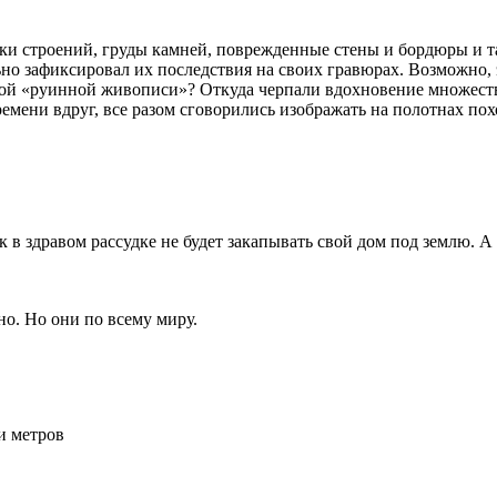
 строений, груды камней, поврежденные стены и бордюры и так 
ьно зафиксировал их последствия на своих гравюрах. Возможно, э
мой «руинной живописи»? Откуда черпали вдохновение множеств
ремени вдруг, все разом сговорились изображать на полотнах по
к в здравом рассудке не будет закапывать свой дом под землю. А 
но. Но они по всему миру.
и метров