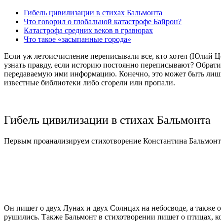
Гибель цивилизации в стихах Бальмонта
Что говорил о глобальной катастрофе Байрон?
Катастрофа средних веков в гравюрах
Что такое «засыпанные города»
Если уж летоисчисление переписывали все, кто хотел (Юлий Це
узнать правду, если историю постоянно переписывают? Обратить
передаваемую ими информацию. Конечно, это может быть лишь а
известные библиотеки либо сгорели или пропали.
Гибель цивилизации в стихах Бальмонта
Первым проанализируем стихотворение Константина Бальмонта
Он пишет о двух Лунах и двух Солнцах на небосводе, а также о
рушились. Также Бальмонт в стихотворении пишет о птицах, ко