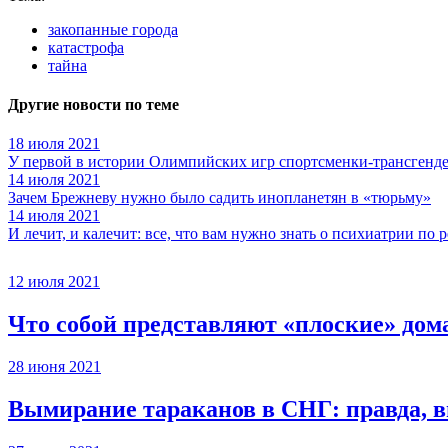
закопанные города
катастрофа
тайна
Другие новости по теме
18 июля 2021
У первой в истории Олимпийских игр спортсменки-трансгенде
14 июля 2021
Зачем Брежневу нужно было садить инопланетян в «тюрьму»
14 июля 2021
И лечит, и калечит: все, что вам нужно знать о психиатрии по 
12 июля 2021
Что собой представляют «плоские» дом
28 июня 2021
Вымирание тараканов в СНГ: правда,