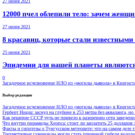
27 июня 2021
12000 пчел облепили тело: зачем женщ
27 июня 2021
8 красавиц, которые стали известными
25 июня 2021
Эпидемии для нашей планеты являются 
0
Загадочное исчезновение НЛО из «могилы дьявола» в Киргист
Выбор редакции
Загадочное исчезновение НЛО из «могилы дьявола» в Киргист
Герберт Ницш: заснул на глубине в 253 метра без акваланга, н
Как решение СССР чуть не привело к разорению сети заведени
Что внутри пирамиды Хеопса: стоит ли заплатить 25 долларов
Факты и гипотезы о Тунгусском метеорите: что на самом деле 
Трехметровые гуманоиды могли стать причиной гибели водолаз