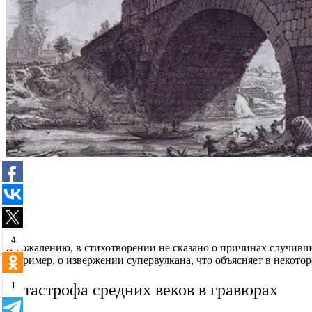
4
К сожалению, в стихотворении не сказано о причинах случивш
например, о извержении супервулкана, что объясняет в некот
1
Катастрофа средних веков в гравюрах