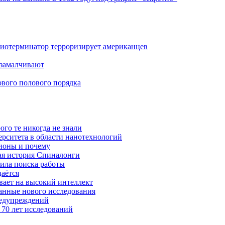
биотерминатор терроризирует американцев
 замалчивают
ового полового порядка
ого те никогда не знали
ерситета в области нанотехнологий
ионы и почему
ая история Спиналонги
вила поиска работы
даётся
ывает на высокий интеллект
данные нового исследования
редупреждений
 70 лет исследований