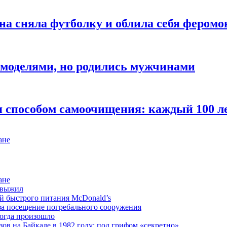
ина сняла футболку и облила себя фером
 моделями, но родились мужчинами
способом самоочищения: каждый 100 ле
ане
ане
о выжил
й быстрого питания McDonald’s
 за посещение погребального сооружения
тогда произошло
ов на Байкале в 1982 году: под грифом «секретно»