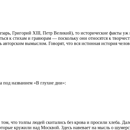
зарь, Григорий XIII, Петр Великий), то исторические факты уж
ся к стихам и гравюрам — поскольку они относятся к творчеству
вторским вымыслом. Говорят, что вся истинная история человеч
 под названием «В глухие дни»:
 том, что толпы людей скитались без крова и просили хлеба. Да
торые кружили над Москвой. Здесь навевает на мысль о шумерско