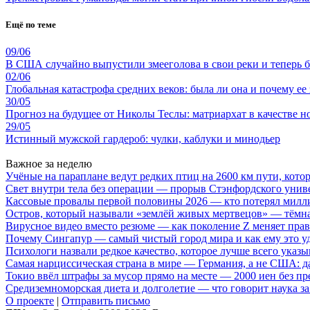
Ещё по теме
09/06
В США случайно выпустили змееголова в свои реки и теперь 
02/06
Глобальная катастрофа средних веков: была ли она и почему ее
30/05
Прогноз на будущее от Николы Теслы: матриархат в качестве н
29/05
Истинный мужской гардероб: чулки, каблуки и минодьер
Важное за неделю
Учёные на параплане ведут редких птиц на 2600 км пути, котор
Свет внутри тела без операции — прорыв Стэнфордского унив
Кассовые провалы первой половины 2026 — кто потерял милл
Остров, который называли «землёй живых мертвецов» — тёмн
Вирусное видео вместо резюме — как поколение Z меняет пра
Почему Сингапур — самый чистый город мира и как ему это у
Психологи назвали редкое качество, которое лучше всего указ
Самая нарциссическая страна в мире — Германия, а не США: 
Токио ввёл штрафы за мусор прямо на месте — 2000 иен без п
Средиземноморская диета и долголетие — что говорит наука за
О проекте
|
Отправить письмо