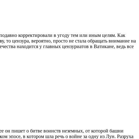
 подавно корректировали в угоду тем или иным целям. Как
, то цензура, вероятно, просто не стала обращать внимание на
ества находится у главных цензуриатов в Ватикане, ведь все
лее он пишет о битве воинств неземных, от которой башни
м эпосе, в котором шла речь о войне за одну из Лун. Разруха