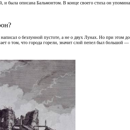
й, и была описана Бальмонтом. В конце своего стиха он упомина
рон?
аписал о безлунной пустоте, а не о двух Лунах. Но при этом до
нает о том, что города горели, значит слой пепел был большой —