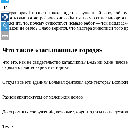
19
На гравюрах Пиранези также виден разрушенный город: обломки
застать сами катастрофические события, но максимально детал
объяснить то, почему существует немало работ — так называе
никакой не было? Слабо верится, что мастера живописи того в
Что такое «засыпанные города»
Что это, как не свидетельство катаклизма? Ведь ни один челове
скрыли от нас коварные историки.
Откуда все эти здания? Больная фантазия архитектора? Возмож
Разной архитектуры от маленьких домов
До огромных сооружений, которые уходят под землю на десятк
Тема: