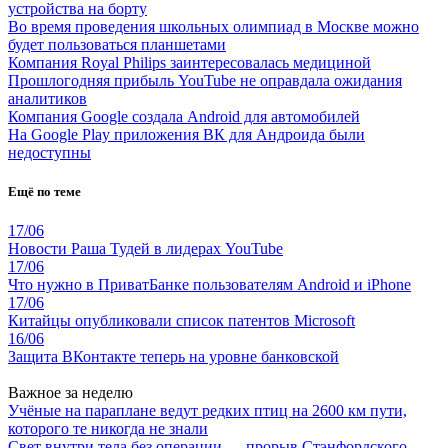
устройства на борту
Во время проведения школьных олимпиад в Москве можно
будет пользоваться планшетами
Компания Royal Philips заинтересовалась медициной
Прошлогодняя прибыль YouTube не оправдала ожидания
аналитиков
Компания Google создала Android для автомобилей
На Google Play приложения ВК для Андроида были
недоступны
Ещё по теме
17/06
Новости Раша Тудей в лидерах YouTube
17/06
Что нужно в ПриватБанке пользователям Android и iPhone
17/06
Китайцы опубликовали список патентов Microsoft
16/06
Защита ВКонтакте теперь на уровне банковской
Важное за неделю
Учёные на параплане ведут редких птиц на 2600 км пути,
которого те никогда не знали
Свет внутри тела без операции — прорыв Стэнфордского