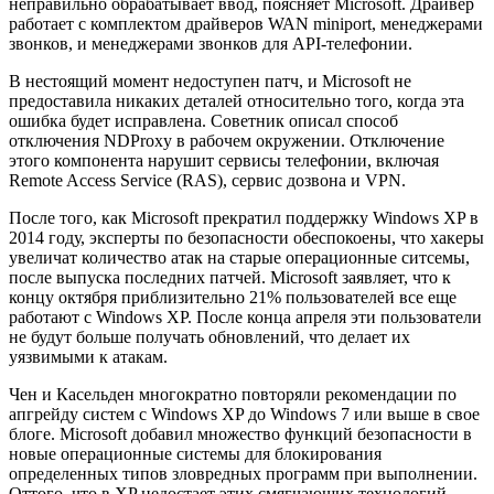
неправильно обрабатывает ввод, поясняет Microsoft. Драйвер
работает с комплектом драйверов WAN miniport, менеджерами
звонков, и менеджерами звонков для API-телефонии.
В нестоящий момент недоступен патч, и Microsoft не
предоставила никаких деталей относительно того, когда эта
ошибка будет исправлена. Советник описал способ
отключения NDProxy в рабочем окружении. Отключение
этого компонента нарушит сервисы телефонии, включая
Remote Access Service (RAS), сервис дозвона и VPN.
После того, как Microsoft прекратил поддержку Windows XP в
2014 году, эксперты по безопасности обеспокоены, что хакеры
увеличат количество атак на старые операционные ситсемы,
после выпуска последних патчей. Microsoft заявляет, что к
концу октября приблизительно 21% пользователей все еще
работают с Windows XP. После конца апреля эти пользователи
не будут больше получать обновлений, что делает их
уязвимыми к атакам.
Чен и Касельден многократно повторяли рекомендации по
апгрейду систем с Windows XP до Windows 7 или выше в свое
блоге. Microsoft добавил множество функций безопасности в
новые операционные системы для блокирования
определенных типов зловредных программ при выполнении.
Оттого, что в XP недостает этих смягчающих технологий,