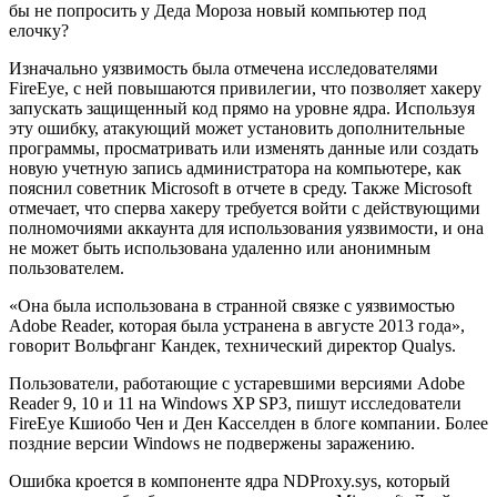
бы не попросить у Деда Мороза новый компьютер под
елочку?
Изначально уязвимость была отмечена исследователями
FireEye, с ней повышаются привилегии, что позволяет хакеру
запускать защищенный код прямо на уровне ядра. Используя
эту ошибку, атакующий может установить дополнительные
программы, просматривать или изменять данные или создать
новую учетную запись администратора на компьютере, как
пояснил советник Microsoft в отчете в среду. Также Microsoft
отмечает, что сперва хакеру требуется войти с действующими
полномочиями аккаунта для использования уязвимости, и она
не может быть использована удаленно или анонимным
пользователем.
«Она была использована в странной связке с уязвимостью
Adobe Reader, которая была устранена в августе 2013 года»,
говорит Вольфганг Кандек, технический директор Qualys.
Пользователи, работающие с устаревшими версиями Adobe
Reader 9, 10 и 11 на Windows XP SP3, пишут исследователи
FireEye Кшиобо Чен и Ден Касселден в блоге компании. Более
поздние версии Windows не подвержены заражению.
Ошибка кроется в компоненте ядра NDProxy.sys, который