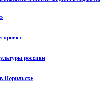
»
й проект
культуры россиян
 в Норильске