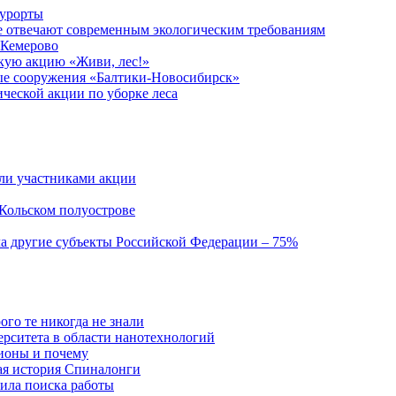
курорты
е отвечают современным экологическим требованиям
 Кемерово
кую акцию «Живи, лес!»
ые сооружения «Балтики-Новосибирск»
ческой акции по уборке леса
али участниками акции
 Кольском полуострове
а другие субъекты Российской Федерации – 75%
ого те никогда не знали
ерситета в области нанотехнологий
ионы и почему
ая история Спиналонги
вила поиска работы