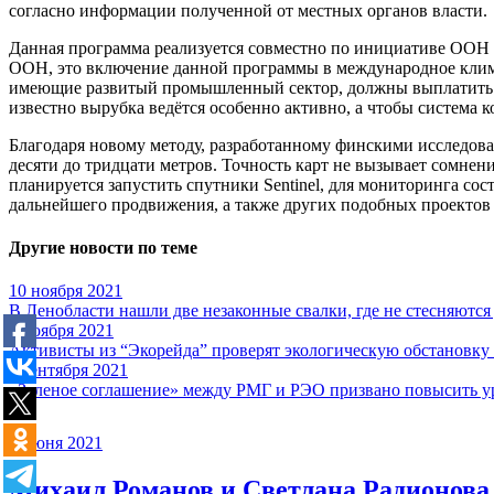
согласно информации полученной от местных органов власти.
Данная программа реализуется совместно по инициативе ООН в
ООН, это включение данной программы в международное клима
имеющие развитый промышленный сектор, должны выплатить к
известно вырубка ведётся особенно активно, а чтобы система к
Благодаря новому методу, разработанному финскими исследова
десяти до тридцати метров. Точность карт не вызывает сомне
планируется запустить спутники Sentinel, для мониторинга сос
дальнейшего продвижения, а также других подобных проектов 
Другие новости по теме
10 ноября 2021
В Ленобласти нашли две незаконные свалки, где не стесняются
5 ноября 2021
Активисты из “Экорейда” проверят экологическую обстановку
3 сентября 2021
«Зеленое соглашение» между РМГ и РЭО призвано повысить ур
1 июня 2021
Михаил Романов и Светлана Радионова 