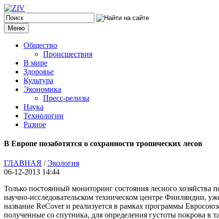
Меню
Общество
Происшествия
В мире
Здоровье
Культура
Экономика
Пресс-релизы
Наука
Технологии
Разное
В Европе позаботятся о сохранности тропических лесов
ГЛАВНАЯ
/
Экология
06-12-2013 14:44
Только постоянный мониторинг состояния лесного хозяйства поз
научно-исследова
тельском техническом центре Финляндии, уж
название ReCover и реализуется в рамках программы Евросою
полученные со спутника, для определения густоты покрова в та