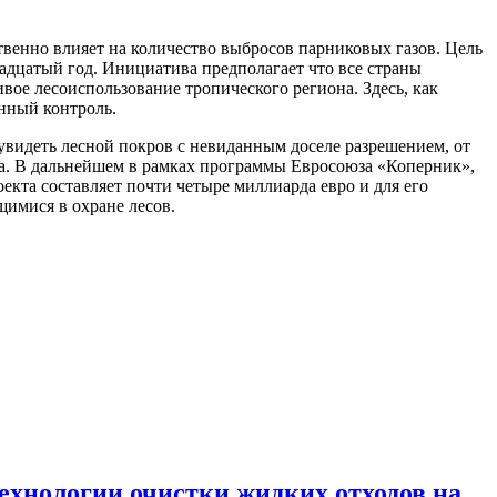
твенно влияет на количество выбросов парниковых газов. Цель
дцатый год. Инициатива предполагает что все страны
ивое лесоиспользовани
е тропического региона. Здесь, как
янный контроль.
увидеть лесной покров с невиданным доселе разрешением, от
ва. В дальнейшем в рамках программы Евросоюза «Коперник»,
екта составляет почти четыре миллиарда евро и для его
имися в охране лесов.
ехнологии очистки жидких отходов на