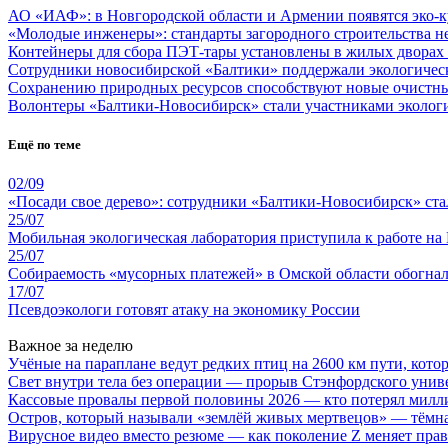
АО «ИАФ»: в Новгородской области и Армении появятся эко-
«Молодые инженеры»: стандарты загородного строительства н
Контейнеры для сбора ПЭТ-тары установлены в жилых дворах
Сотрудники новосибирской «Балтики» поддержали экологичес
Сохранению природных ресурсов способствуют новые очистн
Волонтеры «Балтики-Новосибирск» стали участниками экологи
Ещё по теме
02/09
«Посади свое дерево»: сотрудники «Балтики-Новосибирск» ст
25/07
Мобильная экологическая лаборатория приступила к работе на
25/07
Собираемость «мусорных платежей» в Омской области обогнал
17/07
Псевдоэкологи готовят атаку на экономику России
Важное за неделю
Учёные на параплане ведут редких птиц на 2600 км пути, котор
Свет внутри тела без операции — прорыв Стэнфордского унив
Кассовые провалы первой половины 2026 — кто потерял милл
Остров, который называли «землёй живых мертвецов» — тёмн
Вирусное видео вместо резюме — как поколение Z меняет пра