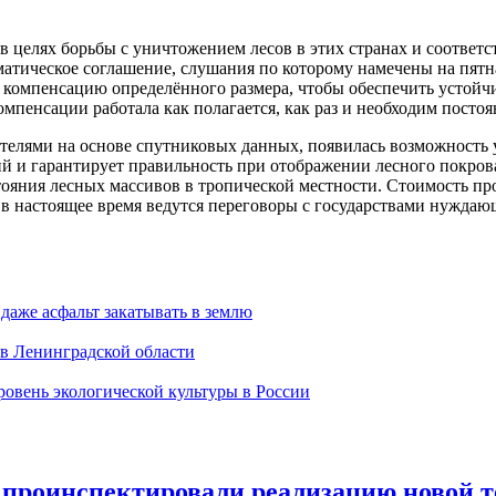
 целях борьбы с уничтожением лесов в этих странах и соответс
тическое соглашение, слушания по которому намечены на пятна
омпенсацию определённого размера, чтобы обеспечить устойч
омпенсации работала как полагается, как раз и необходим посто
телями на основе спутниковых данных, появилась возможность 
ний и гарантирует правильность при отображении лесного покро
тояния лесных массивов в тропической местности. Стоимость про
в настоящее время ведутся переговоры с государствами нуждающ
 даже асфальт закатывать в землю
 в Ленинградской области
овень экологической культуры в России
проинспектировали реализацию новой т