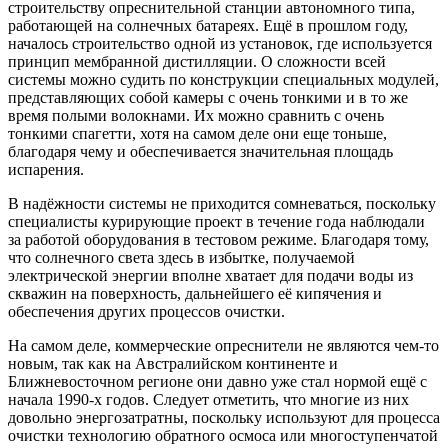
строительству опреснительной станции автономного типа,
работающей на солнечных батареях. Ещё в прошлом году,
началось строительство одной из установок, где используется
принцип мембранной дистилляции. О сложности всей
системы можно судить по конструкции специальных модулей,
представляющих собой камеры с очень тонкими и в то же
время полыми волокнами. Их можно сравнить с очень
тонкими спагетти, хотя на самом деле они еще тоньше,
благодаря чему и обеспечивается значительная площадь
испарения.
В надёжности системы не приходится сомневаться, поскольку
специалисты курирующие проект в течение года наблюдали
за работой оборудования в тестовом режиме. Благодаря тому,
что солнечного света здесь в избытке, получаемой
электрической энергии вполне хватает для подачи воды из
скважин на поверхность, дальнейшего её кипячения и
обеспечения других процессов очистки.
На самом деле, коммерческие опреснители не являются чем-то
новым, так как на Австралийском континенте и
Ближневосточном регионе они давно уже стал нормой ещё с
начала 1990-х годов. Следует отметить, что многие из них
довольно энергозатратны, поскольку используют для процесса
очистки технологию обратного осмоса или многоступенчатой