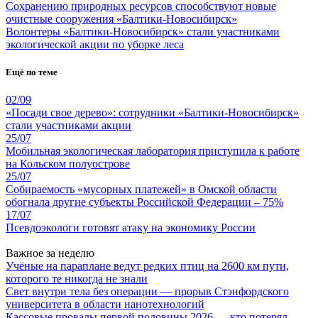
Сохранению природных ресурсов способствуют новые
очистные сооружения «Балтики-Новосибирск»
Волонтеры «Балтики-Новосибирск» стали участниками
экологической акции по уборке леса
Ещё по теме
02/09
«Посади свое дерево»: сотрудники «Балтики-Новосибирск»
стали участниками акции
25/07
Мобильная экологическая лаборатория приступила к работе
на Кольском полуострове
25/07
Собираемость «мусорных платежей» в Омской области
обогнала другие субъекты Российской Федерации – 75%
17/07
Псевдоэкологи готовят атаку на экономику России
Важное за неделю
Учёные на параплане ведут редких птиц на 2600 км пути,
которого те никогда не знали
Свет внутри тела без операции — прорыв Стэнфордского
университета в области нанотехнологий
Кассовые провалы первой половины 2026 — кто потерял