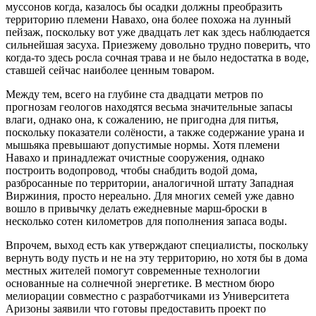
муссонов когда, казалось бы осадки должны преобразить
территорию племени Навахо, она более похожа на лунный
пейзаж, поскольку вот уже двадцать лет как здесь наблюдается
сильнейшая засуха. Приезжему довольно трудно поверить, что
когда-то здесь росла сочная трава и не было недостатка в воде,
ставшей сейчас наиболее ценным товаром.
Между тем, всего на глубине ста двадцати метров по
прогнозам геологов находятся весьма значительные запасы
влаги, однако она, к сожалению, не пригодна для питья,
поскольку показатели солёности, а также содержание урана и
мышьяка превышают допустимые нормы. Хотя племени
Навахо и принадлежат очистные сооружения, однако
построить водопровод, чтобы снабдить водой дома,
разбросанные по территории, аналогичной штату Западная
Виржиния, просто нереально. Для многих семей уже давно
вошло в привычку делать ежедневные марш-броски в
несколько сотен километров для пополнения запаса воды.
Впрочем, выход есть как утверждают специалисты, поскольку
вернуть воду пусть и не на эту территорию, но хотя бы в дома
местных жителей помогут современные технологии
основанные на солнечной энергетике. В местном бюро
мелиорации совместно с разработчиками из Университета
Аризоны заявили что готовы предоставить проект по