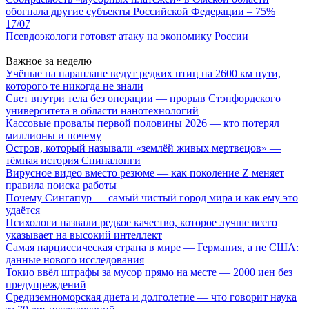
обогнала другие субъекты Российской Федерации – 75%
17/07
Псевдоэкологи готовят атаку на экономику России
Важное за неделю
Учёные на параплане ведут редких птиц на 2600 км пути,
которого те никогда не знали
Свет внутри тела без операции — прорыв Стэнфордского
университета в области нанотехнологий
Кассовые провалы первой половины 2026 — кто потерял
миллионы и почему
Остров, который называли «землёй живых мертвецов» —
тёмная история Спиналонги
Вирусное видео вместо резюме — как поколение Z меняет
правила поиска работы
Почему Сингапур — самый чистый город мира и как ему это
удаётся
Психологи назвали редкое качество, которое лучше всего
указывает на высокий интеллект
Самая нарциссическая страна в мире — Германия, а не США:
данные нового исследования
Токио ввёл штрафы за мусор прямо на месте — 2000 иен без
предупреждений
Средиземноморская диета и долголетие — что говорит наука