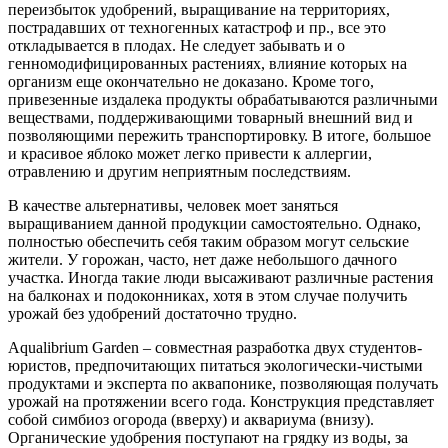
переизбыток удобрений, выращивание на территориях,
пострадавших от техногенных катастроф и пр., все это
откладывается в плодах. Не следует забывать и о
генномодифицированных растениях, влияние которых на
организм еще окончательно не доказано. Кроме того,
привезенные издалека продукты обрабатываются различными
веществами, поддерживающими товарный внешний вид и
позволяющими пережить транспортировку. В итоге, большое
и красивое яблоко может легко привести к аллергии,
отравлению и другим неприятным последствиям.
В качестве альтернативы, человек моет заняться
выращиванием данной продукции самостоятельно. Однако,
полностью обеспечить себя таким образом могут сельские
жители. У горожан, часто, нет даже небольшого дачного
участка. Иногда такие люди высаживают различные растения
на балконах и подоконниках, хотя в этом случае получить
урожай без удобрений достаточно трудно.
Aqualibrium Garden – совместная разработка двух студентов-
юристов, предпочитающих питаться экологически-чистыми
продуктами и эксперта по аквапонике, позволяющая получать
урожай на протяжении всего года. Конструкция представляет
собой симбиоз огорода (вверху) и аквариума (внизу).
Органические удобрения поступают на грядку из воды, за