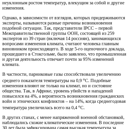
неуклонным ростом температур, влекущим за собой и другие
изменения.
Однако, в зависимости от взглядов, которых придерживаются
эксперты, называются разные причины возникновения
подобной ситуации. Так, представители IPCC – первой
Межправительственной группы ООН, состоящей из 259
экспертов из 39 стран (включая 14 россиян), занимающихся
вопросами изменения климата, считают человека главным
виновником происходящего. В ходе 5-го оценочного доклада,
прошедшего в Стокгольме, было заявлено, что промышленная
и другая деятельность отвечает почти за 95% изменений
климата.
В частности, парниковые газы способствовали увеличению
о
среднего показателя температуры на 0,9
С. Подобные
изменения влияют не только на климат, но и состояние
общества. Так, в Африке, уровень убийств и нападений
повысился на 4%, а вероятность возникновения гражданских
войн и этнических конфликтов – на 14%, когда среднегодовая
о
температура увеличилась всего на 0,4
С.
В других станах, с менее напряженной военной обстановкой,
наблюдались схожие климатические изменения. В последние
30 лет была зафиксирована самая высокая температура за