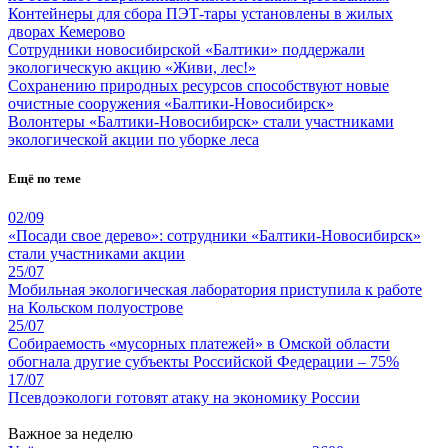
Контейнеры для сбора ПЭТ-тары установлены в жилых
дворах Кемерово
Сотрудники новосибирской «Балтики» поддержали
экологическую акцию «Живи, лес!»
Сохранению природных ресурсов способствуют новые
очистные сооружения «Балтики-Новосибирск»
Волонтеры «Балтики-Новосибирск» стали участниками
экологической акции по уборке леса
Ещё по теме
02/09
«Посади свое дерево»: сотрудники «Балтики-Новосибирск»
стали участниками акции
25/07
Мобильная экологическая лаборатория приступила к работе
на Кольском полуострове
25/07
Собираемость «мусорных платежей» в Омской области
обогнала другие субъекты Российской Федерации – 75%
17/07
Псевдоэкологи готовят атаку на экономику России
Важное за неделю