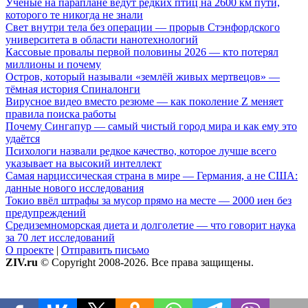
Учёные на параплане ведут редких птиц на 2600 км пути,
которого те никогда не знали
Свет внутри тела без операции — прорыв Стэнфордского
университета в области нанотехнологий
Кассовые провалы первой половины 2026 — кто потерял
миллионы и почему
Остров, который называли «землёй живых мертвецов» —
тёмная история Спиналонги
Вирусное видео вместо резюме — как поколение Z меняет
правила поиска работы
Почему Сингапур — самый чистый город мира и как ему это
удаётся
Психологи назвали редкое качество, которое лучше всего
указывает на высокий интеллект
Самая нарциссическая страна в мире — Германия, а не США:
данные нового исследования
Токио ввёл штрафы за мусор прямо на месте — 2000 иен без
предупреждений
Средиземноморская диета и долголетие — что говорит наука
за 70 лет исследований
О проекте
|
Отправить письмо
ZIV.ru
© Copyright 2008-2026. Все права защищены.