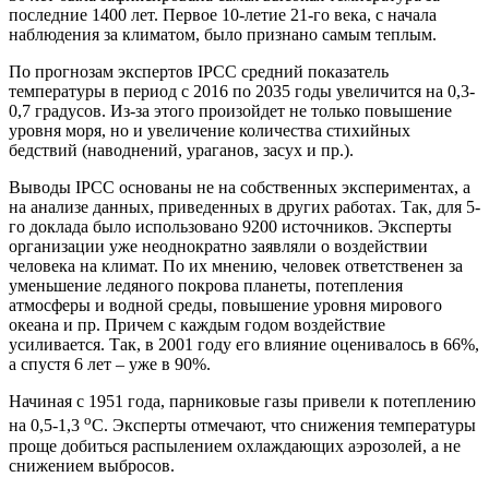
последние 1400 лет. Первое 10-летие 21-го века, с начала
наблюдения за климатом, было признано самым теплым.
По прогнозам экспертов IPCC средний показатель
температуры в период с 2016 по 2035 годы увеличится на 0,3-
0,7 градусов. Из-за этого произойдет не только повышение
уровня моря, но и увеличение количества стихийных
бедствий (наводнений, ураганов, засух и пр.).
Выводы IPCC основаны не на собственных экспериментах, а
на анализе данных, приведенных в других работах. Так, для 5-
го доклада было использовано 9200 источников. Эксперты
организации уже неоднократно заявляли о воздействии
человека на климат. По их мнению, человек ответственен за
уменьшение ледяного покрова планеты, потепления
атмосферы и водной среды, повышение уровня мирового
океана и пр. Причем с каждым годом воздействие
усиливается. Так, в 2001 году его влияние оценивалось в 66%,
а спустя 6 лет – уже в 90%.
Начиная с 1951 года, парниковые газы привели к потеплению
о
на 0,5-1,3
С. Эксперты отмечают, что снижения температуры
проще добиться распылением охлаждающих аэрозолей, а не
снижением выбросов.