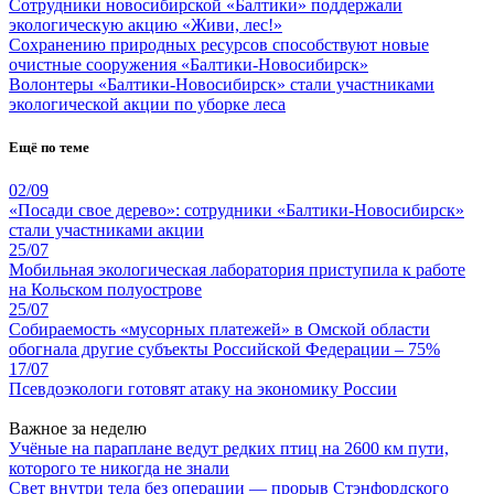
Сотрудники новосибирской «Балтики» поддержали
экологическую акцию «Живи, лес!»
Сохранению природных ресурсов способствуют новые
очистные сооружения «Балтики-Новосибирск»
Волонтеры «Балтики-Новосибирск» стали участниками
экологической акции по уборке леса
Ещё по теме
02/09
«Посади свое дерево»: сотрудники «Балтики-Новосибирск»
стали участниками акции
25/07
Мобильная экологическая лаборатория приступила к работе
на Кольском полуострове
25/07
Собираемость «мусорных платежей» в Омской области
обогнала другие субъекты Российской Федерации – 75%
17/07
Псевдоэкологи готовят атаку на экономику России
Важное за неделю
Учёные на параплане ведут редких птиц на 2600 км пути,
которого те никогда не знали
Свет внутри тела без операции — прорыв Стэнфордского