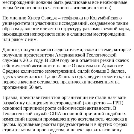
месторождений должны быть реализованы все необходимые
меры безопасности (в частности – изоляция пластов).
По мнению Хизер Сэведж – геофизика из Колумбийского
университета и участницы исследований, создаваемое таким
образом давление влияет на структуру разломов земной коры,
находящихся непосредственно в сланцевом месторождении
или рядом с ним.
Данные, полученные исследователями, схожи с теми, которые
получили представители Американской Геологической
службы в 2012 году. В 2009 году они отметили резкий скачок
сейсмической активности на юге Оклахомы и в Арканзасе.
Среднее количество землетрясений, силой больше 3 баллов,
здесь увеличилось с 1,2 до 25 шт. в год. Следует отметить, что
первое значение оставалось практически неизменным на
протяжении 50 лет.
Правда, представители этой организации не стали называть
разработку сланцевых месторождений (конкретно — ГРП)
основной причиной роста сейсмической активности. В
Геологической службе США основной причиной подобных
изменений назвали промышленную деятельность человека в
целом. Бурильные работы предусмотрены и в других сферах
строительства и производства, и перекладывать всю вину