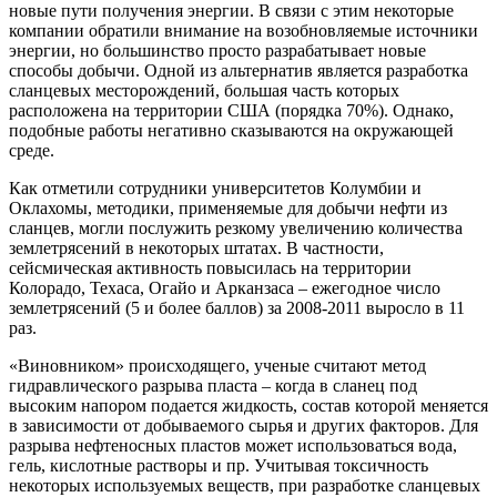
новые пути получения энергии. В связи с этим некоторые
компании обратили внимание на возобновляемые источники
энергии, но большинство просто разрабатывает новые
способы добычи. Одной из альтернатив является разработка
сланцевых месторождений, большая часть которых
расположена на территории США (порядка 70%). Однако,
подобные работы негативно сказываются на окружающей
среде.
Как отметили сотрудники университетов Колумбии и
Оклахомы, методики, применяемые для добычи нефти из
сланцев, могли послужить резкому увеличению количества
землетрясений в некоторых штатах. В частности,
сейсмическая активность повысилась на территории
Колорадо, Техаса, Огайо и Арканзаса – ежегодное число
землетрясений (5 и более баллов) за 2008-2011 выросло в 11
раз.
«Виновником» происходящего, ученые считают метод
гидравлического разрыва пласта – когда в сланец под
высоким напором подается жидкость, состав которой меняется
в зависимости от добываемого сырья и других факторов. Для
разрыва нефтеносных пластов может использоваться вода,
гель, кислотные растворы и пр. Учитывая токсичность
некоторых используемых веществ, при разработке сланцевых