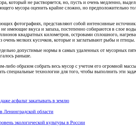
ора, который не растворяется, но, пусть и очень медленно, вы
ющего мусора оценить крайне сложно, но предположительно тол
ающих фотографиях, представляют собой интенсивные источники
 не имеющие вкуса и запаха, постепенно собираются в слое вод
ллионов квадратных километров, островами сплошного, нагрева
 из очень мелких кусочков, которые и заглатывают рыбы и птицы.
дельно допустимые нормы в самых удаленных от мусорных пятен 
агалось раньше.
им-либо образом собрать весь мусор с учетом его огромной масс
ать специальные технологии для того, чтобы выполнить эти зада
 даже асфальт закатывать в землю
 в Ленинградской области
овень экологической культуры в России