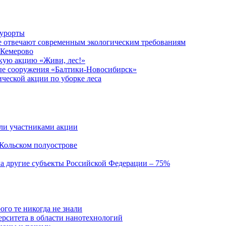
курорты
е отвечают современным экологическим требованиям
 Кемерово
кую акцию «Живи, лес!»
ые сооружения «Балтики-Новосибирск»
ческой акции по уборке леса
али участниками акции
 Кольском полуострове
а другие субъекты Российской Федерации – 75%
ого те никогда не знали
ерситета в области нанотехнологий