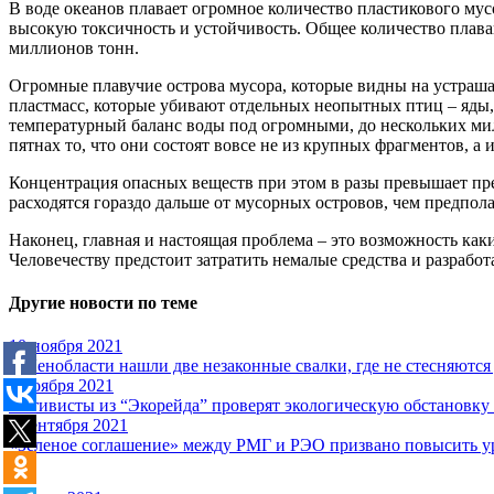
В воде океанов плавает огромное количество пластикового мус
высокую токсичность и устойчивость. Общее количество плава
миллионов тонн.
Огромные плавучие острова мусора, которые видны на устраш
пластмасс, которые убивают отдельных неопытных птиц – яды,
температурный баланс воды под огромными, до нескольких ми
пятнах то, что они состоят вовсе не из крупных фрагментов, а
Концентрация опасных веществ при этом в разы превышает пре
расходятся гораздо дальше от мусорных островов, чем предпол
Наконец, главная и настоящая проблема – это возможность как
Человечеству предстоит затратить немалые средства и разработ
Другие новости по теме
10 ноября 2021
В Ленобласти нашли две незаконные свалки, где не стесняются
5 ноября 2021
Активисты из “Экорейда” проверят экологическую обстановку
3 сентября 2021
«Зеленое соглашение» между РМГ и РЭО призвано повысить ур