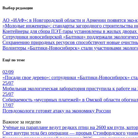
Выбор редакции
АО «ИАФ»: в Новгородской области и Армении появятся эко-
«Молодые инженеры»: стандарты загородного строительства н
Контейнеры для сбора ПЭТ-тары установлены в жилых дворах
Сотрудники новосибирской «Балтики» поддержали экологичес
Сохранению природных ресурсов способствуют новые очистн
Волонтеры «Балтики-Новосибирск» стали участниками экологи
Ещё по теме
02/09
«Посади свое дерево»: сотрудники «Балтики-Новосибирск» ст
25/07
Мобильная экологическая лаборатория приступила к работе на
25/07
Собираемость «мусорных платежей» в Омской области обогнал
17/07
Псевдоэкологи готовят атаку на экономику России
Важное за неделю
Учёные на параплане ведут редких птиц на 2600 км пути, котор
Свет внутри тела без операции — прорыв Стэнфордского унив