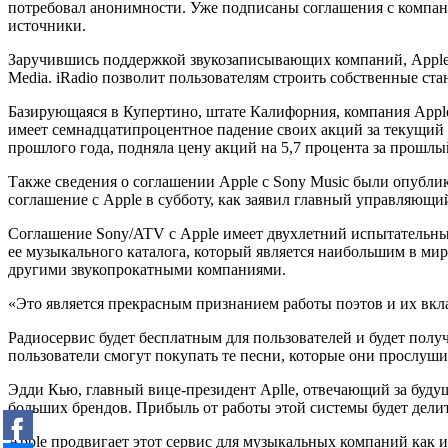
потребовал анонимности. Уже подписаны соглашения с компани
источники.
Заручившись поддержкой звукозаписывающих компаний, Apple пл
Media. iRadio позволит пользователям строить собственные ста
Базирующаяся в Купертино, штате Калифорния, компания Apple 
имеет семнадцатипроцентное падение своих акций за текущий 
прошлого года, подняла цену акций на 5,7 процента за прошлый 
Также сведения о соглашении Apple с Sony Music были опублик
соглашение с Apple в субботу, как заявил главный управляющ
Соглашение Sony/ATV с Apple имеет двухлетний испытательны
ее музыкального каталога, который является наибольшим в мир
другими звукопрокатными компаниями.
«Это является прекрасным признанием работы поэтов и их вкл
Радиосервис будет бесплатным для пользователей и будет получ
пользователи смогут покупать те песни, которые они прослуши
Эдди Кью, главный вице-президент Aplle, отвечающий за будущ
больших брендов. Прибыль от работы этой системы будет дел
Apple продвигает этот сервис для музыкальных компаний как и