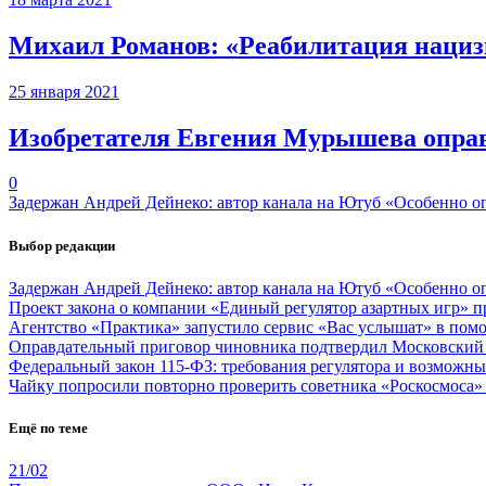
Михаил Романов: «Реабилитация нацизма
25 января 2021
Изобретателя Евгения Мурышева оправ
0
Задержан Андрей Дейнеко: автор канала на Ютуб «Особенно о
Выбор редакции
Задержан Андрей Дейнеко: автор канала на Ютуб «Особенно о
Проект закона о компании «Единый регулятор азартных игр»
Агентство «Практика» запустило сервис «Вас услышат» в пом
Оправдательный приговор чиновника подтвердил Московский 
Федеральный закон 115-ФЗ: требования регулятора и возможны
Чайку попросили повторно проверить советника «Роскосмоса» 
Ещё по теме
21/02