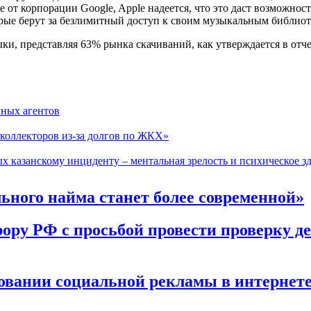
be от корпорации Google, Apple надеется, что это даст возможн
оторые берут за безлимитный доступ к своим музыкальным библио
ыки, представляя 63% рынка скачиваний, как утверждается в от
нных агентов
коллекторов из-за долгов по ЖКХ»
х казанскому инциденту – ментальная зрелость и психическое з
ного найма станет более современной»
ору РФ с просьбой провести проверку д
ровании социальной рекламы в интернет