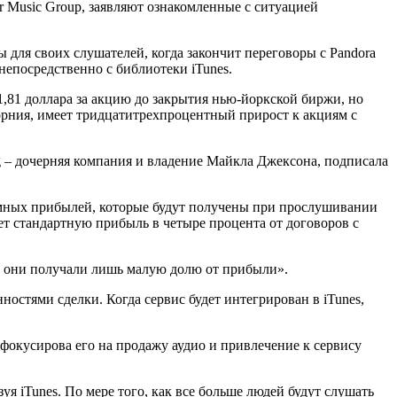
r Music Group, заявляют ознакомленные с ситуацией
 для своих слушателей, когда закончит переговоры с Pandora
 непосредственно с библиотеки iTunes.
1,81 доллара за акцию до закрытия нью-йоркской биржи, но
орния, имеет тридцатитрехпроцентный прирост к акциям с
ng – дочерняя компания и владение Майкла Джексона, подписала
амных прибылей, которые будут получены при прослушивании
ает стандартную прибыль в четыре процента от договоров с
да они получали лишь малую долю от прибыли».
ностями сделки. Когда сервис будет интегрирован в iTunes,
фокусирова его на продажу аудио и привлечение к сервису
я iTunes. По мере того, как все больше людей будут слушать