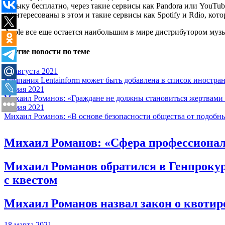
музыку бесплатно, через такие сервисы как Pandora или YouTu
заинтересованы в этом и такие сервисы как Spotify и Rdio, к
Apple все еще остается наибольшим в мире дистрибутором муз
Другие новости по теме
27 августа 2021
Компания Lentainform может быть добавлена в список иностра
28 мая 2021
Михаил Романов: «Граждане не должны становиться жертвами 
18 мая 2021
Михаил Романов: «В основе безопасности общества от подобны
Михаил Романов: «Сфера профессиональ
Михаил Романов обратился в Генпрокур
с квестом
Михаил Романов назвал закон о квоти
18 марта 2021