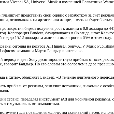
ями Vivendi SA, Universal Musik и компанией Блаватника Warne
анирует представить свой сервис с заработком за счет рекламы
нции, основываясь на артисте или жанре, а музыка будет браться
до закрытия биржи получила рост к акциям в 0,8 доллара до 44
год. Корпорация Pandora, базирующаяся в Окланде, штат Калиф
год до 15,12 доллара за акцию и имеет рост в 65% в этом году.
ованы сегодня на ресурсе AllThingsD. Sony/ATV Music Publishi
ий офисом компании Марти Бандьер в интервью.
й период и дает Sony десятипроцентную прибыль от всех рекл
е, говорит Бандьер. По его словам это более чем в двое превыш
ада в хиты», объясняет Бандьер. «В течение длительного перио
ать прибыль от рекламы, заявляют источники, знакомые с особен
вали.
ий сервис, переделал инструмент iAd для мобильной рекламы, с
иться с музыкальными компаниями.
нструмент для повышения количества скачиваний песен, использу