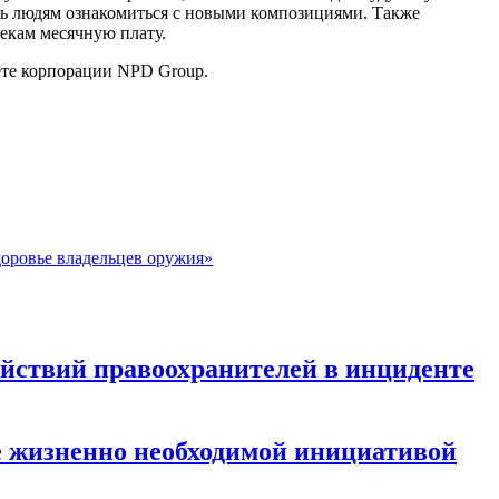
ость людям ознакомиться с новыми композициями. Также
текам месячную плату.
чете корпорации NPD Group.
доровье владельцев оружия»
ействий правоохранителей в инциденте
е жизненно необходимой инициативой