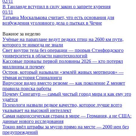
02/11
В Таиланде вступил в силу закон о запрете курения
01/11
Татьяна Москалькова считает, что есть основания для
возбуждения уголовного дела о пытках в Чечне
Важное за неделю
Учёные на параплане ведут редких птиц на 2600 км пути,
которого те никогда не знали
Свет внутри тела без операции — прорыв Стэнфордского
университета в области нанотехнологий
Кассовые провалы первой половины 2026 — кто потерял
миллионы и почему
Остров, который называли «землёй живых мертвецов» —
тёмная история Спиналонги
Вирусное видео вместо резюме — как поколение Z меняет
правила поиска работы
Почему Сингапур — самый чистый город мира и как ему это
удаётся
Психологи назвали редкое качество, которое лучше всего
указывает на высокий интеллект
Самая нарциссическая страна в мире — Германия, а не США:
данные нового исследования
Токио ввёл штрафы за мусор прямо на месте — 2000 иен без
предупреждений