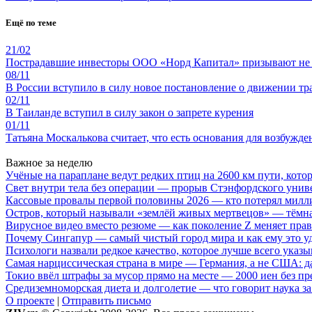
Ещё по теме
21/02
Пострадавшие инвесторы ООО «Норд Капитал» призывают не 
08/11
В России вступило в силу новое постановление о движении тр
02/11
В Таиланде вступил в силу закон о запрете курения
01/11
Татьяна Москалькова считает, что есть основания для возбужде
Важное за неделю
Учёные на параплане ведут редких птиц на 2600 км пути, котор
Свет внутри тела без операции — прорыв Стэнфордского унив
Кассовые провалы первой половины 2026 — кто потерял милл
Остров, который называли «землёй живых мертвецов» — тёмн
Вирусное видео вместо резюме — как поколение Z меняет пра
Почему Сингапур — самый чистый город мира и как ему это у
Психологи назвали редкое качество, которое лучше всего указ
Самая нарциссическая страна в мире — Германия, а не США: 
Токио ввёл штрафы за мусор прямо на месте — 2000 иен без п
Средиземноморская диета и долголетие — что говорит наука за
О проекте
|
Отправить письмо