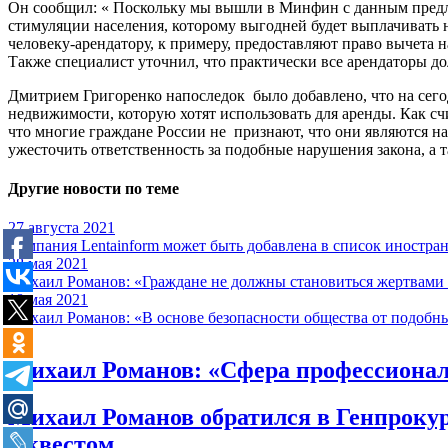
Он сообщил: « Поскольку мы вышли в Минфин с данным предлож
стимуляции населения, которому выгодней будет выплачивать н
человеку-арендатору, к примеру, предоставляют право вычета 
Также специалист уточнил, что практически все арендаторы до
Дмитрием Григоренко напоследок было добавлено, что на сего
недвижимости, которую хотят использовать для аренды. Как сч
что многие граждане России не признают, что они являются н
ужесточить ответственность за подобные нарушения закона, а 
Другие новости по теме
27 августа 2021
Компания Lentainform может быть добавлена в список иностра
28 мая 2021
Михаил Романов: «Граждане не должны становиться жертвами 
18 мая 2021
Михаил Романов: «В основе безопасности общества от подобны
Михаил Романов: «Сфера профессиональ
Михаил Романов обратился в Генпрокур
с квестом