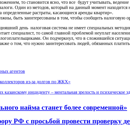
ением, то становится ясно, что все будут учитывать, ведение 
алоги. Один из методов, который на данный момент находится н
на определенные растраты, касающиеся аренды квартир».
лжны, быть заинтересованы в том, чтобы сообщить налоговую орг
дняшний день налоговая система не имеет специальных методик
итает специалист, то самой главной проблемой неуплат населени
алогоплательщиками. Он подчеркнул, что в сложившейся ситуаци
также о том, что нужно заинтересовать людей, обязанных платит
нных агентов
коллекторов из-за долгов по ЖКХ»
х казанскому инциденту – ментальная зрелость и психическое з
ного найма станет более современной»
ору РФ с просьбой провести проверку д