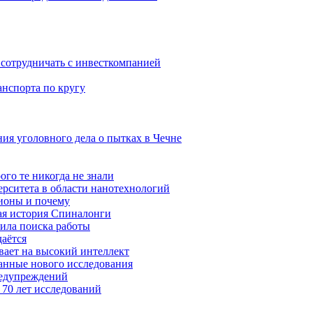
сотрудничать с инвесткомпанией
анспорта по кругу
ния уголовного дела о пытках в Чечне
ого те никогда не знали
ерситета в области нанотехнологий
ионы и почему
ая история Спиналонги
вила поиска работы
даётся
ывает на высокий интеллект
данные нового исследования
редупреждений
 70 лет исследований