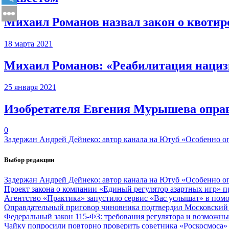
Михаил Романов назвал закон о квоти
18 марта 2021
Михаил Романов: «Реабилитация нацизма
25 января 2021
Изобретателя Евгения Мурышева оправ
0
Задержан Андрей Дейнеко: автор канала на Ютуб «Особенно о
Выбор редакции
Задержан Андрей Дейнеко: автор канала на Ютуб «Особенно о
Проект закона о компании «Единый регулятор азартных игр»
Агентство «Практика» запустило сервис «Вас услышат» в пом
Оправдательный приговор чиновника подтвердил Московский 
Федеральный закон 115-ФЗ: требования регулятора и возможны
Чайку попросили повторно проверить советника «Роскосмоса» 