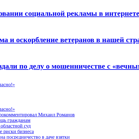
ровании социальной рекламы в интернет
 и оскорбление ветеранов в нашей стра
дали по делу о мошенничестве с «вечны
пасно!»
пасно!»
 прокомментировал Михаил Романов
ощь гражданам
областной суд
е риски бизнеса
на посредничество в даче взятки