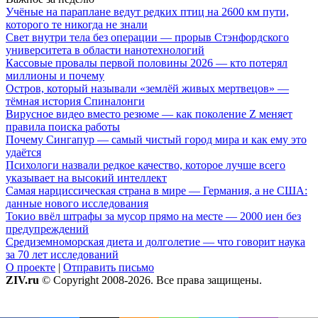
Учёные на параплане ведут редких птиц на 2600 км пути,
которого те никогда не знали
Свет внутри тела без операции — прорыв Стэнфордского
университета в области нанотехнологий
Кассовые провалы первой половины 2026 — кто потерял
миллионы и почему
Остров, который называли «землёй живых мертвецов» —
тёмная история Спиналонги
Вирусное видео вместо резюме — как поколение Z меняет
правила поиска работы
Почему Сингапур — самый чистый город мира и как ему это
удаётся
Психологи назвали редкое качество, которое лучше всего
указывает на высокий интеллект
Самая нарциссическая страна в мире — Германия, а не США:
данные нового исследования
Токио ввёл штрафы за мусор прямо на месте — 2000 иен без
предупреждений
Средиземноморская диета и долголетие — что говорит наука
за 70 лет исследований
О проекте
|
Отправить письмо
ZIV.ru
© Copyright 2008-2026. Все права защищены.