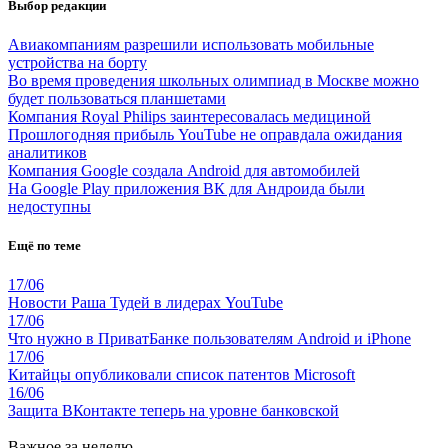
Выбор редакции
Авиакомпаниям разрешили использовать мобильные
устройства на борту
Во время проведения школьных олимпиад в Москве можно
будет пользоваться планшетами
Компания Royal Philips заинтересовалась медициной
Прошлогодняя прибыль YouTube не оправдала ожидания
аналитиков
Компания Google создала Android для автомобилей
На Google Play приложения ВК для Андроида были
недоступны
Ещё по теме
17/06
Новости Раша Тудей в лидерах YouTube
17/06
Что нужно в ПриватБанке пользователям Android и iPhone
17/06
Китайцы опубликовали список патентов Microsoft
16/06
Защита ВКонтакте теперь на уровне банковской
Важное за неделю