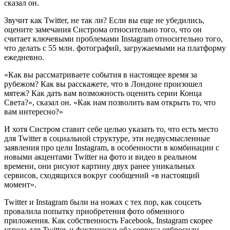
сказал он.
Звучит как Twitter, не так ли? Если вы еще не убедились,
оцените замечания Систрома относительно того, что он
считает ключевыми проблемами Instagram относительно того,
что делать с 55 млн. фотографий, загружаемыми на платформу
ежедневно.
«Как вы рассматриваете события в настоящее время за
рубежом? Как вы расскажете, что в Лондоне произошел
мятеж? Как дать вам возможность оценить серии Конца
Света?», сказал он. «Как нам позволить вам открыть то, что
вам интересно?»
И хотя Систром ставит себе целью указать то, что есть место
для Twitter в социальной структуре, эти недвусмысленные
заявления про цели Instagram, в особенности в комбинации с
новыми акцентами Twitter на фото и видео в реальном
времени, они рисуют картину двух ранее уникальных
сервисов, сходящихся вокруг сообщений «в настоящий
момент».
Twitter и Instagram были на ножах с тех пор, как соцсеть
провалила попытку приобретения фото обменного
приложения. Как собственность Facebook, Instagram скорее
угроза для Twitter, и фактически оба сервиса отбросили