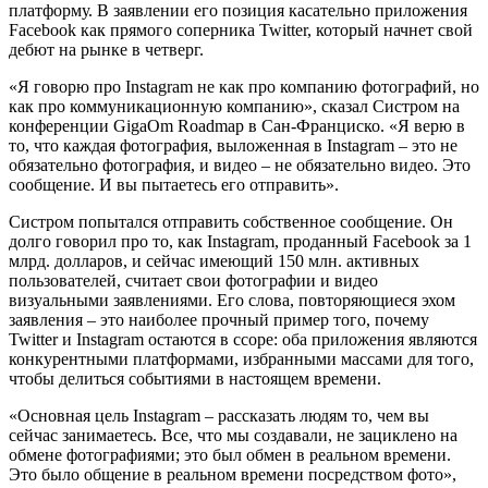
платформу. В заявлении его позиция касательно приложения
Facebook как прямого соперника Twitter, который начнет свой
дебют на рынке в четверг.
«Я говорю про Instagram не как про компанию фотографий, но
как про коммуникационную компанию», сказал Систром на
конференции GigaOm Roadmap в Сан-Франциско. «Я верю в
то, что каждая фотография, выложенная в Instagram – это не
обязательно фотография, и видео – не обязательно видео. Это
сообщение. И вы пытаетесь его отправить».
Систром попытался отправить собственное сообщение. Он
долго говорил про то, как Instagram, проданный Facebook за 1
млрд. долларов, и сейчас имеющий 150 млн. активных
пользователей, считает свои фотографии и видео
визуальными заявлениями. Его слова, повторяющиеся эхом
заявления – это наиболее прочный пример того, почему
Twitter и Instagram остаются в ссоре: оба приложения являются
конкурентными платформами, избранными массами для того,
чтобы делиться событиями в настоящем времени.
«Основная цель Instagram – рассказать людям то, чем вы
сейчас занимаетесь. Все, что мы создавали, не зациклено на
обмене фотографиями; это был обмен в реальном времени.
Это было общение в реальном времени посредством фото»,