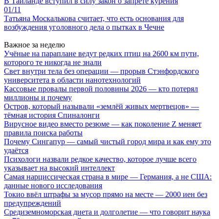
В Таиланде вступил в силу закон о запрете курения
01/11
Татьяна Москалькова считает, что есть основания для
возбуждения уголовного дела о пытках в Чечне
Важное за неделю
Учёные на параплане ведут редких птиц на 2600 км пути,
которого те никогда не знали
Свет внутри тела без операции — прорыв Стэнфордского
университета в области нанотехнологий
Кассовые провалы первой половины 2026 — кто потерял
миллионы и почему
Остров, который называли «землёй живых мертвецов» —
тёмная история Спиналонги
Вирусное видео вместо резюме — как поколение Z меняет
правила поиска работы
Почему Сингапур — самый чистый город мира и как ему это
удаётся
Психологи назвали редкое качество, которое лучше всего
указывает на высокий интеллект
Самая нарциссическая страна в мире — Германия, а не США:
данные нового исследования
Токио ввёл штрафы за мусор прямо на месте — 2000 иен без
предупреждений
Средиземноморская диета и долголетие — что говорит наука