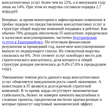
консалтинговых услуг более чем на 22%, а в минувшем году
лишь на 14%. При этом их выручка составила порядка 2,7
млрд.руб.
Впервые, за время мониторинга зафиксировано изменение в
тройке лидеров по предоставлению консалтинговых услуг в
структуре общей выручке компаний входящих в рейтинг. Как
обычно 70% доходов обеспечили ІТ-консалтинг, юридическое
и налоговое консультирование, частично
бухглатерские
услуги в Екатеринбурге
. По итоговым финансовым
результатам за прошедший год, налоговое консультирование
выпало из лидирующего списка. Их совокупная выручка
снизилась на 6%. Этот сегмент услуг освободил место для
стратегического консалтинга, доля которого в общей
структуре доходов увеличилась до 9,4% (7,6% в предыдущем
году).
Уменьшение темпов роста данного вида консалтинговых
услуг объясняется замедлением роста самой экономики. А
инвестиции в ІТ являются долгосрочной стратегией
компаний. В то время, корда отсутствует экономическая
стабильность, бизнес не намерен начинать масштабные и
сложные проекты, предпочитая им более краткосрочные и
которые принесут ощутимый экономический эффект.