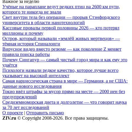
Важное за неделю
Учёные на параплане ведут редких птиц на 2600 км пути,
которого те никогда не знали
Свет внутри тела без операции — прорыв Стэнфордского
университета в области нанотехнологий
Кассовые провалы первой половины 2026 — кто потерял
миллионы и почему
Остров, который называли «землёй живых мертвецов» —
тёмная история Спиналонги
Вирусное видео вместо резюме — как поколение Z меняет
правила поиска работы
Почему Сингапур — самый чистый город мира и как ему это
удаётся
Психологи назвали редкое качество, которое лучше всего
указывает на высокий интеллект
Самая нарциссическая страна в мире — Германия, а не США:
данные нового исследования
Токио ввёл штрафы за мусор прямо на месте — 2000 иен без
предупреждений
Средиземноморская диета и долголетие — что говорит наука
за 70 лет исследований
О проекте
|
Отправить письмо
ZIV.ru
© Copyright 2008-2026. Все права защищены.