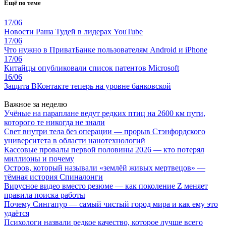
Ещё по теме
17/06
Новости Раша Тудей в лидерах YouTube
17/06
Что нужно в ПриватБанке пользователям Android и iPhone
17/06
Китайцы опубликовали список патентов Microsoft
16/06
Защита ВКонтакте теперь на уровне банковской
Важное за неделю
Учёные на параплане ведут редких птиц на 2600 км пути,
которого те никогда не знали
Свет внутри тела без операции — прорыв Стэнфордского
университета в области нанотехнологий
Кассовые провалы первой половины 2026 — кто потерял
миллионы и почему
Остров, который называли «землёй живых мертвецов» —
тёмная история Спиналонги
Вирусное видео вместо резюме — как поколение Z меняет
правила поиска работы
Почему Сингапур — самый чистый город мира и как ему это
удаётся
Психологи назвали редкое качество, которое лучше всего