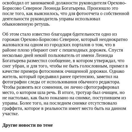
освободил от занимаемой должности руководителя Орехово-
Борисово Северное Леонида Богатырева.
Произошло это
после того, как выяснилось, что для фотоотчета о собственной
деятельности руководитель управы использовал
обыкновенную ретушь.
Об этом стало известно благодаря бдительности одно из
горожан Орехово-Борисово Северное, который неоднократно
жаловался на одном из городских порталов о том, что в
районе плохо убирают снег с пешеходных дорожек. Спустя
несколько дней некий пользователь от имени Леонида
Богатырева разместил сообщение, в котором утверждал, что
снег убран, и для того, чтобы не быть голословным, примел в
качестве примера фотоснимок очищенной дорожки. Однако
житель, который предъявил ранее претензию, заметил на
фотографии следы от использования обычного редактора.
Чтобы развеять все сомнения, он лично сфотографировал
место, о котором шла речь. В итоге, тротуар был очищен, но
не настолько, как было показано на снимке, поступившем из
управы. Более того, на последнем снимке отсутствовало
граффити, которое в реальности имеет место быть на данном
участке.
Другие новости по теме