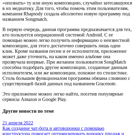
«опознать» ту или иную композицию, случайно затесавшуюся
в их медиатеку.
Для того, чтобы помочь этим пользователям,
компания Rhapsody создала абсолютно новую программу под
названием Songmatch.
В первую очередь, данная программа предназначается для тех,
кто пользуется операционной системой Android. С ее
помощью можно легко получить информацию о неизвестной
композиции, для этого достаточно совершить лишь один
клик. Кроме названия песни и ее исполнителя, приложение
может даже уточнить, на каком именно альбоме она
прозвучала впервые. При желании пользователя SongMatch
способна подобрать другие композиции, созданные данным
исполнителем, или же композиции, похожие по стилистике.
Столь большим функционалом программа обязана слиянию с
существующей базой данных под названием Gracenote.
Это приложение можно легко найти, посетив популярные
сервисы Amazon и Google Play.
Другие новости по теме
21 апреля 2022
Как создание чат-бота и автоворонки с помощью
конструктора помогает оптимизировать воронку продаж и