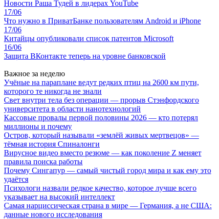
Новости Раша Тудей в лидерах YouTube
17/06
Что нужно в ПриватБанке пользователям Android и iPhone
17/06
Китайцы опубликовали список патентов Microsoft
16/06
Защита ВКонтакте теперь на уровне банковской
Важное за неделю
Учёные на параплане ведут редких птиц на 2600 км пути,
которого те никогда не знали
Свет внутри тела без операции — прорыв Стэнфордского
университета в области нанотехнологий
Кассовые провалы первой половины 2026 — кто потерял
миллионы и почему
Остров, который называли «землёй живых мертвецов» —
тёмная история Спиналонги
Вирусное видео вместо резюме — как поколение Z меняет
правила поиска работы
Почему Сингапур — самый чистый город мира и как ему это
удаётся
Психологи назвали редкое качество, которое лучше всего
указывает на высокий интеллект
Самая нарциссическая страна в мире — Германия, а не США:
данные нового исследования