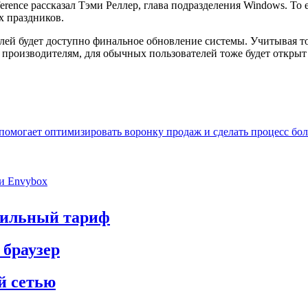
ference рассказал Тэми Реллер, глава подразделения Windows. То
х праздников.
лей будет доступно финальное обновление системы. Учитывая тот
и производителям, для обычных пользователей тоже будет откры
 помогает оптимизировать воронку продаж и сделать процесс б
ии Envybox
обильный тариф
 браузер
й сетью