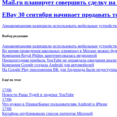
Mail.ru планирует совершить сделку на 
EBay 30 сентября начинает продавать 
Авиакомпаниям разрешили использовать мобильные устройства
Выбор редакции
Авиакомпаниям разрешили использовать мобильные устройства
Во время проведения школьных олимпиад в Москве можно буд
Компания Royal Philips заинтересовалась медициной
Прошлогодняя прибыль YouTube не оправдала ожидания анали
Компания Google создала Android для автомобилей
На Google Play приложения ВК для Андроида были недоступн
Ещё по теме
17/06
Новости Раша Тудей в лидерах YouTube
17/06
Что нужно в ПриватБанке пользователям Android и iPhone
17/06
Китайцы опубликовали список патентов Microsoft