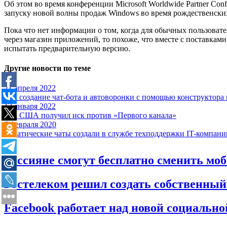
Об этом во время конференции Microsoft Worldwide Partner Con
запуску новой волны продаж Windows во время рождественски
Пока что нет информации о том, когда для обычных пользовате
через магазин приложений, то похоже, что вместе с поставкам
испытать предварительную версию.
Другие новости по теме
21 апреля 2022
Как создание чат-бота и автоворонки с помощью конструктора
12 января 2022
Суд США получил иск против «Первого канала»
6 февраля 2020
Тематические чаты создали в службе техподдержки IT-компан
Россияне смогут бесплатно сменить м
Ростелеком решил создать собственный
Facebook работает над новой социально