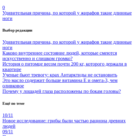
0
Удивительная причина, по которой у жирафов такие длинные
ноги
Выбор редакции
Удивительная причина, по которой у жирафов такие длинные
ноги
Каково внутреннее состояние людей, которые смеются
искусственно и слишком громко?
История о питомце весом почти 200 кг, которого держали в
квартире
Ученые бьют тревогу: крах Антарктиды не остановить
Это масло содержит больше витамина Е и омега-3, чем
оливковое
Почему у лошадей глаза расположены по бокам головы?
Ещё по теме
10/11
Новое исследование: грибы были частью рациона древних
людей
09/11