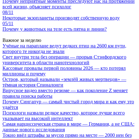
Почему неприятные моменты преследуют нас на протяжении
всей жизни, объясняет психолог
08/11
Некоторые экзопланеты производят собственную воду
05/11
Почему у животных на теле есть пятна и линии?
Важное за неделю
Учёные на параплане ведут редких птиц на 2600 км пути,
которого те никогда не знали
Свет внутри тела без операции — прорыв Стэнфордского
университета в области нанотехнологий
Кассовые провалы первой половины 2026 — кто потерял
миллионы и почему
Остров, который называли «землёй живых мертвецов» —
тёмная история Спиналонги
Вирусное видео вместо резюме — как поколение Z меняет
правила поиска работы
Почему Сингапур — самый чистый город мира и как ему это
удаётся
Психологи назвали редкое качество, которое лучше всего
указывает на высокий интеллект
Самая нарциссическая страна в мире — Германия, а не США:
данные нового исследования
Токио ввёл штрафы за мусор прямо на месте — 2000 иен без