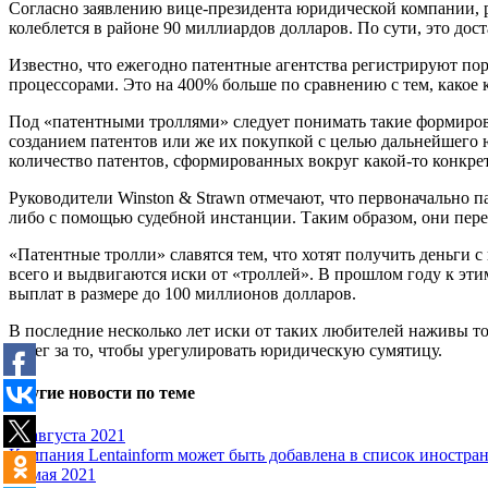
Согласно заявлению вице-президента юридической компании, р
колеблется в районе 90 миллиардов долларов. По сути, это до
Известно, что ежегодно патентные агентства регистрируют пор
процессорами. Это на 400% больше по сравнению с тем, какое 
Под «патентными троллями» следует понимать такие формирова
созданием патентов или же их покупкой с целью дальнейшего 
количество патентов, сформированных вокруг какой-то конкре
Руководители Winston & Strawn отмечают, что первоначально па
либо с помощью судебной инстанции. Таким образом, они пере
«Патентные тролли» славятся тем, что хотят получить деньги
всего и выдвигаются иски от «троллей». В прошлом году к эт
выплат в размере до 100 миллионов долларов.
В последние несколько лет иски от таких любителей наживы т
денег за то, чтобы урегулировать юридическую сумятицу.
Другие новости по теме
27 августа 2021
Компания Lentainform может быть добавлена в список иностра
28 мая 2021