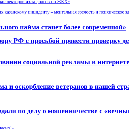
коллекторов из-за долгов по ЖКХ»
х казанскому инциденту – ментальная зрелость и психическое з
ного найма станет более современной»
ору РФ с просьбой провести проверку д
ровании социальной рекламы в интернет
 и оскорбление ветеранов в нашей стра
дали по делу о мошенничестве с «вечны
пасно!»