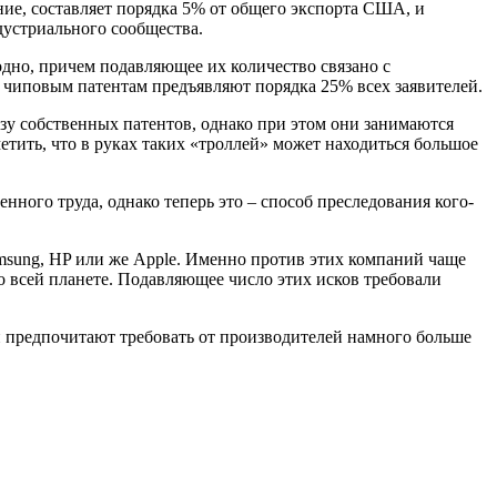
ие, составляет порядка 5% от общего экспорта США, и
дустриального сообщества.
одно, причем подавляющее их количество связано с
по чиповым патентам предъявляют порядка 25% всех заявителей.
зу собственных патентов, однако при этом они занимаются
тить, что в руках таких «троллей» может находиться большое
нного труда, однако теперь это – способ преследования кого-
msung, HP или же Apple. Именно против этих компаний чаще
о всей планете. Подавляющее число этих исков требовали
и предпочитают требовать от производителей намного больше