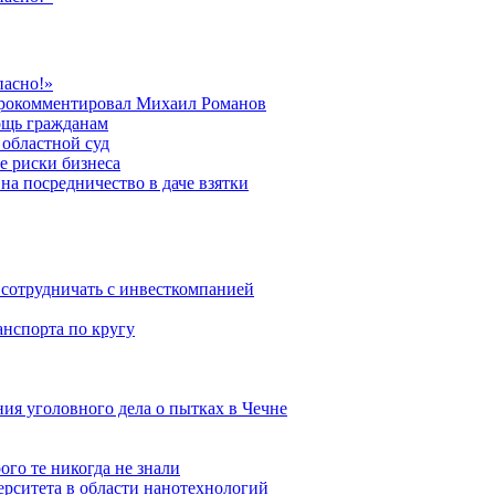
пасно!»
 прокомментировал Михаил Романов
ощь гражданам
областной суд
е риски бизнеса
на посредничество в даче взятки
сотрудничать с инвесткомпанией
анспорта по кругу
ния уголовного дела о пытках в Чечне
ого те никогда не знали
ерситета в области нанотехнологий