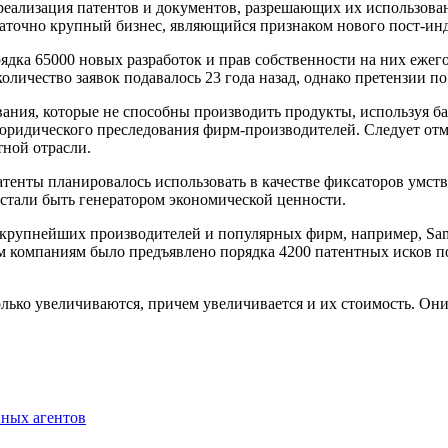
еализация патентов и документов, разрешающих их использован
статочно крупный бизнес, являющийся признаком нового пост-ин
ядка 65000 новых разработок и прав собственности на них ежег
количество заявок подавалось 23 года назад, однако претензии 
ния, которые не способны производить продукты, используя ба
юридического преследования фирм-производителей. Следует отме
тной отрасли.
тенты планировалось использовать в качестве фиксаторов умстве
стали быть генератором экономической ценности.
 с крупнейших производителей и популярных фирм, например, Sa
им компаниям было предъявлено порядка 4200 патентных исков п
олько увеличиваются, причем увеличивается и их стоимость. Он
нных агентов