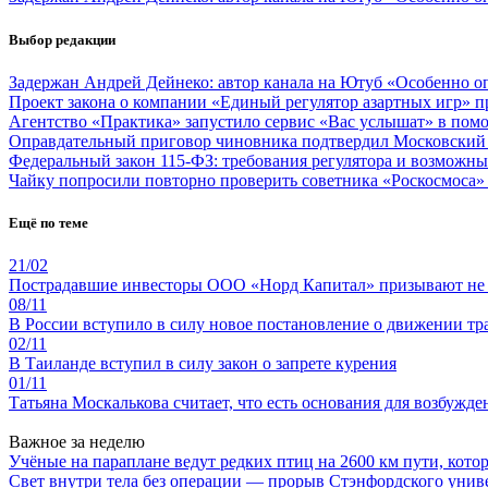
Выбор редакции
Задержан Андрей Дейнеко: автор канала на Ютуб «Особенно о
Проект закона о компании «Единый регулятор азартных игр»
Агентство «Практика» запустило сервис «Вас услышат» в пом
Оправдательный приговор чиновника подтвердил Московский 
Федеральный закон 115-ФЗ: требования регулятора и возможны
Чайку попросили повторно проверить советника «Роскосмоса» 
Ещё по теме
21/02
Пострадавшие инвесторы ООО «Норд Капитал» призывают не 
08/11
В России вступило в силу новое постановление о движении тр
02/11
В Таиланде вступил в силу закон о запрете курения
01/11
Татьяна Москалькова считает, что есть основания для возбужде
Важное за неделю
Учёные на параплане ведут редких птиц на 2600 км пути, котор
Свет внутри тела без операции — прорыв Стэнфордского унив