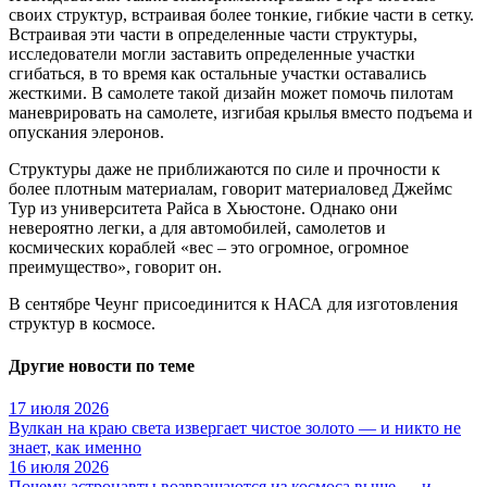
своих структур, встраивая более тонкие, гибкие части в сетку.
Встраивая эти части в определенные части структуры,
исследователи могли заставить определенные участки
сгибаться, в то время как остальные участки оставались
жесткими. В самолете такой дизайн может помочь пилотам
маневрировать на самолете, изгибая крылья вместо подъема и
опускания элеронов.
Структуры даже не приближаются по силе и прочности к
более плотным материалам, говорит материаловед Джеймс
Тур из университета Райса в Хьюстоне. Однако они
невероятно легки, а для автомобилей, самолетов и
космических кораблей «вес – это огромное, огромное
преимущество», говорит он.
В сентябре Чеунг присоединится к НАСА для изготовления
структур в космосе.
Другие новости по теме
17 июля 2026
Вулкан на краю света извергает чистое золото — и никто не
знает, как именно
16 июля 2026
Почему астронавты возвращаются из космоса выше — и