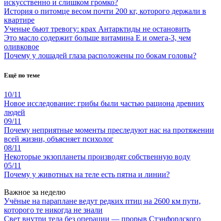
искусственно и слишком громко?
История о питомце весом почти 200 кг, которого держали в
квартире
Ученые бьют тревогу: крах Антарктиды не остановить
Это масло содержит больше витамина Е и омега-3, чем
оливковое
Почему у лошадей глаза расположены по бокам головы?
Ещё по теме
10/11
Новое исследование: грибы были частью рациона древних
людей
09/11
Почему неприятные моменты преследуют нас на протяжении
всей жизни, объясняет психолог
08/11
Некоторые экзопланеты производят собственную воду
05/11
Почему у животных на теле есть пятна и линии?
Важное за неделю
Учёные на параплане ведут редких птиц на 2600 км пути,
которого те никогда не знали
Свет внутри тела без операции — прорыв Стэнфордского