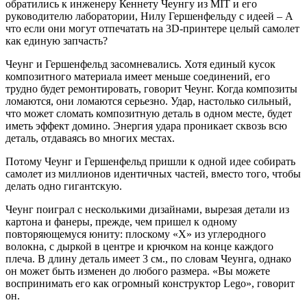
обратились к инженеру Кеннету Чеунгу из MIT и его
руководителю лаборатории, Нилу Гершенфельду с идеей – А
что если они могут отпечатать на 3D-принтере целый самолет
как единую запчасть?
Чеунг и Гершенфельд засомневались. Хотя единый кусок
композитного материала имеет меньше соединений, его
трудно будет ремонтировать, говорит Чеунг. Когда композиты
ломаются, они ломаются серьезно. Удар, настолько сильный,
что может сломать композитную деталь в одном месте, будет
иметь эффект домино. Энергия удара проникает сквозь всю
деталь, отдаваясь во многих местах.
Потому Чеунг и Гершенфельд пришли к одной идее собирать
самолет из миллионов идентичных частей, вместо того, чтобы
делать одно гигантскую.
Чеунг поиграл с несколькими дизайнами, вырезая детали из
картона и фанеры, прежде, чем пришел к одному
повторяющемуся юниту: плоскому «Х» из углеродного
волокна, с дыркой в центре и крючком на конце каждого
плеча. В длину деталь имеет 3 см., по словам Чеунга, однако
он может быть изменен до любого размера. «Вы можете
воспринимать его как огромный конструктор Lego», говорит
он.