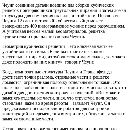
Чеунг соединил детали воедино для сборки кубических
решеток повторяющихся треугольных пирамид и затем ломал
структуры для измерения их силы и стойкости. По словам
Чеунга 12 сантиметровый куб весом с яйцо может
выдерживать 400 килограммовое усилие перед разрушением.
А учитывая весьма малый вес материалов, решетка
«удивительно прочна» по словам Чеунга.
Геометрия кубической решетки – это ключевая часть ее
устойчивости и силы. «Если вы строите несколько
треугольных пирамид из зубочисток и мармеладок, то можете
даже положить на них книгу», говорит Чеунг.
Когда композитные структуры Чеунга и Гершенфельда
достигают точки разлома, отдельные части в решетке
ломаются, ограничивая поломку отдельными точками. Это
полезное свойство позволит изготовителям использовать этот
дизайн для достижения контроля разрушений. «Вы можете
заменять отдельные части, зная, что структура полностью
стабильна, даже во время работы», заявляет Чеунг. Он
предсказывает использование роботов для постройки
конструкций и перемещения внутри них, обслуживая части и
заменяя сломанные части.
Исследователи также экспериментировали с прочностью