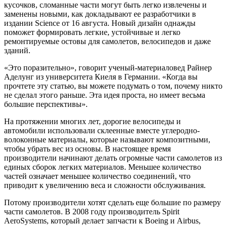
кусочков, сломанные части могут быть легко извлечены и
заменены новыми, как докладывают ее разработчики в
издании Science от 16 августа. Новый дизайн однажды
поможет формировать легкие, устойчивые и легко
ремонтируемые остовы для самолетов, велосипедов и даже
зданий.
«Это поразительно», говорит ученый-материаловед Райнер
Аделунг из университета Киеля в Германии. «Когда вы
прочтете эту статью, вы можете подумать о том, почему никто
не сделал этого раньше. Эта идея проста, но имеет весьма
большие перспективы».
На протяжении многих лет, дорогие велосипеды и
автомобили использовали склеенные вместе углеродно-
волоконные материалы, которые называют композитными,
чтобы убрать вес из основы. В настоящее время
производители начинают делать огромные части самолетов из
единых сборок легких материалов. Меньшее количество
частей означает меньшее количество соединений, что
приводит к увеличению веса и сложности обслуживания.
Потому производители хотят сделать еще большие по размеру
части самолетов. В 2008 году производитель Spirit
AeroSystems, который делает запчасти к Boeing и Airbus,