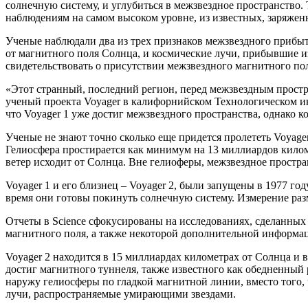
солнечную систему, и углубиться в межзвездное пространство.
наблюдениям на самом высоком уровне, из известных, заряжен
Ученые наблюдали два из трех признаков межзвездного прибыт
от магнитного поля Солнца, и космические лучи, прибывшие из
свидетельствовать о присутствии межзвездного магнитного по
«Этот странный, последний регион, перед межзвездным простра
ученый проекта Voyager в калифорнийском Технологическом ин
что Voyager 1 уже достиг межзвездного пространства, однако ко
Ученые не знают точно сколько еще придется пролететь Voyager
Гелиосфера простирается как минимум на 13 миллиардов кило
ветер исходит от Солнца. Вне гелиоферы, межзвездное простра
Voyager 1 и его близнец – Voyager 2, были запущены в 1977 г
время они готовы покинуть солнечную систему. Измерение разм
Отчеты в Science сфокусированы на исследованиях, сделанных 
магнитного поля, а также некоторой дополнительной информац
Voyager 2 находится в 15 миллиардах километрах от Солнца и в
достиг магнитного туннеля, также известного как обедненный
наружу гелиосферы по гладкой магнитной линии, вместо того, 
лучи, распространяемые умирающими звездами.