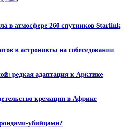
гла в атмосфере 260 спутников Starlink
тов в астронавты на собеседовании
мой: редкая адаптация к Арктике
детельство кремации в Африке
ероидами-убийцами?