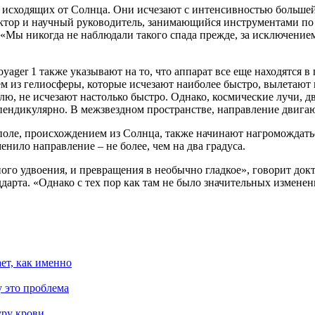
исходящих от Солнца. Они исчезают с интенсивностью большей, 
октор и научный руководитель, занимающийся инструментами по
«Мы никогда не наблюдали такого спада прежде, за исключением
ager 1 также указывают на то, что аппарат все еще находятся 
ем из гелиосферы, которые исчезают наиболее быстро, вылетаю
ю, не исчезают настолько быстро. Однако, космические лучи, 
пендикулярно. В межзвездном пространстве, направление двига
поле, происхождением из Солнца, также начинают нагромождать
нило направление – не более, чем на два градуса.
ого удвоения, и превращения в необычно гладкое», говорит док
дарта. «Однако с тех пор как там не было значительных измене
ает, как именно
 это проблема
уру крови