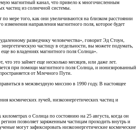
ываемую магнитный канал, что привело к многочисленным
ых частиц из солнечной системы.
 по мере того, как они увеличиваются на близком расстоянии
о изменения направления магнитного поля, которое будет
 удаленному разведчику человечества», говорит Эд Стоун,
 энергетическую частицу в отдельности, вы можете подумать,
се еще во владениях магнитного поля Солнца».
 что это займет еще несколько месяцев, или даже лет.
няется при помощи магнитного поля Солнца, и ионизированный
спространяется от Млечного Пути.
правиться в межзвездную миссию в 1990 году. В настоящее
ения космических лучей, низкоэнергетических частиц и
х километрах о Солнца по состоянию на 25 августа, когда он
т регион позволяет заряженным частицам проходить внутрь и
 ученые могут зафиксировать низкоэнергетические космические