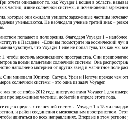
 Три отчета описывают то, как Voyager 1 вошел в область, наз
ных частиц, извне солнечной системы, и исчезновения заряженн
ия, которые они ожидали увидеть: заряженные частицы исчезают
далека уменьшаются. Не наблюдали ученые третий знак – резког
ля.
нством попадает в поле зрения, благодаря Voyager 1 – наиболее
ституте в Пасадене. «Если вы посмотрите на космический луч и
манда чувствует, что Voyager 1 еще не попал туда, так как мы в
 1, чтобы достичь межзвездного пространства. Они предполагают,
метров за всеми планетами солнечной системы. Она распростра
нство наполнено материей от других звезд и магнитное поле ра
оду. Они миновали Юпитер, Сатурн, Уран и Нептун прежде чем от
еров солнечной системы – это одна из задач Voyager.
с мая по сентябрь 2012 года инструментами Voyager 1 для измер
ии про заряженные частицы, добытой в апреле этого года.
се еще в пределах солнечной системы. Voyager 1 в 18 миллиарда
 регион, и район соединения с межзвездным пространством. Это
чтобы двигаться во всех направлениях. Впервые в этом регионе