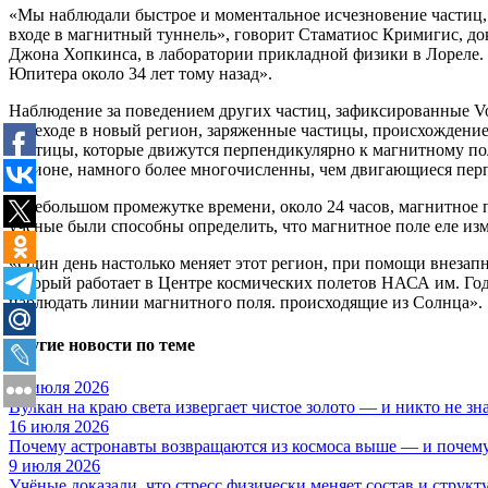
«Мы наблюдали быстрое и моментальное исчезновение частиц, 
входе в магнитный туннель», говорит Стаматиос Кримигис, д
Джона Хопкинса, в лаборатории прикладной физики в Лореле. 
Юпитера около 34 лет тому назад».
Наблюдение за поведением других частиц, зафиксированные Voy
переходе в новый регион, заряженные частицы, происхождени
Частицы, которые движутся перпендикулярно к магнитному пол
регионе, намного более многочисленны, чем двигающиеся пер
В небольшом промежутке времени, около 24 часов, магнитное 
ученые были способны определить, что магнитное поле еле изме
«Один день настолько меняет этот регион, при помощи внезапн
который работает в Центре космических полетов НАСА им. Год
наблюдать линии магнитного поля. происходящие из Солнца».
Другие новости по теме
17 июля 2026
Вулкан на краю света извергает чистое золото — и никто не зн
16 июля 2026
Почему астронавты возвращаются из космоса выше — и почему
9 июля 2026
Учёные доказали, что стресс физически меняет состав и структ