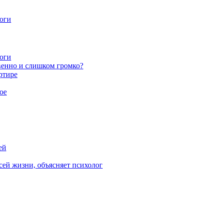
ноги
ноги
венно и слишком громко?
ртире
ое
ей
ей жизни, объясняет психолог