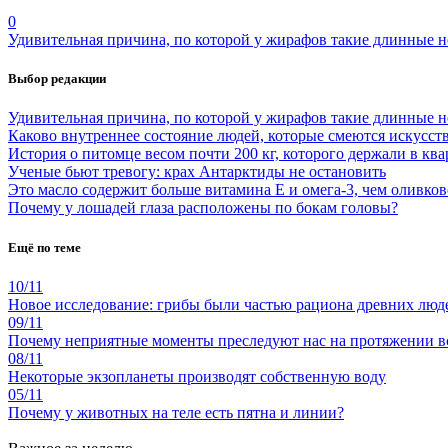
0
Удивительная причина, по которой у жирафов такие длинные 
Выбор редакции
Удивительная причина, по которой у жирафов такие длинные 
Каково внутреннее состояние людей, которые смеются искусст
История о питомце весом почти 200 кг, которого держали в ква
Ученые бьют тревогу: крах Антарктиды не остановить
Это масло содержит больше витамина Е и омега-3, чем оливков
Почему у лошадей глаза расположены по бокам головы?
Ещё по теме
10/11
Новое исследование: грибы были частью рациона древних люд
09/11
Почему неприятные моменты преследуют нас на протяжении вс
08/11
Некоторые экзопланеты производят собственную воду
05/11
Почему у животных на теле есть пятна и линии?