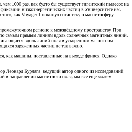
чем 1000 раз, как будто бы существует гигантский пылесос на
 фиксации низкоэнергетических частиц в Университете им.
 того, как Voyager 1 покинул гигантскую магнитосферу
в промежуточном регионе к межзвёздному пространству. При
т по самым прямым линиям вдоль солнечных магнитных линий.
двигающиеся вдоль линий поля в ускоренном магнитном
ющихся заряженных частиц не так важно.
ся, как машины, поставленные на выходе фривея. Однако
тор Леонард Бурлага, ведущий автор одного из исследований,
ний в направлении магнитного поля, мы все еще можем