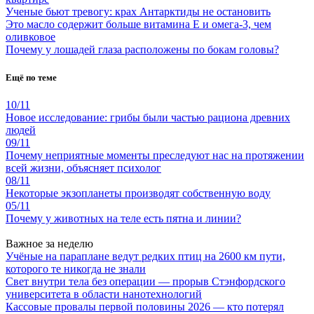
Ученые бьют тревогу: крах Антарктиды не остановить
Это масло содержит больше витамина Е и омега-3, чем
оливковое
Почему у лошадей глаза расположены по бокам головы?
Ещё по теме
10/11
Новое исследование: грибы были частью рациона древних
людей
09/11
Почему неприятные моменты преследуют нас на протяжении
всей жизни, объясняет психолог
08/11
Некоторые экзопланеты производят собственную воду
05/11
Почему у животных на теле есть пятна и линии?
Важное за неделю
Учёные на параплане ведут редких птиц на 2600 км пути,
которого те никогда не знали
Свет внутри тела без операции — прорыв Стэнфордского
университета в области нанотехнологий
Кассовые провалы первой половины 2026 — кто потерял