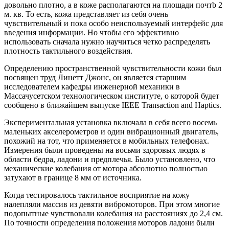
довольно плотно, а в коже располагаются на площади почтb 2
м. кв. То есть, кожа представляет из себя очень
чувствительный и пока особо неиспользуемый интерфейс для
введения информации. Но чтобы его эффективно
использовать сначала нужно научиться четко распределять
плотность тактильного воздействия.
Определению пространственной чувствительности кожи был
посвящен труд Линетт Джонс, он является старшим
исследователем кафедры инженерной механики в
Массачусетском технологическом институте, о которой будет
сообщено в ближайшем выпуске IEEE Transaction and Haptics.
Экспериментальная установка включала в себя всего восемь
маленьких акселерометров и один вибрационный двигатель,
похожий на тот, что применяется в мобильных телефонах.
Измерения были проведены на восьми здоровых людях в
области бедра, ладони и предплечья. Было установлено, что
механические колебания от мотора абсолютно полностью
затухают в границе 8 мм от источника.
Когда тестировалось тактильное восприятие на кожу
налепляли массив из девяти вибромоторов. При этом многие
подопытные чувствовали колебания на расстояниях до 2,4 см.
По точности определения положения моторов ладони были