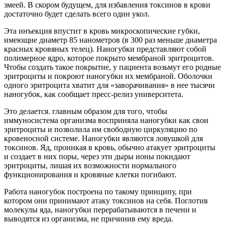
змеей. В скором будущем, для избавления токсинов в крови
достаточно будет сделать всего один укол.
Эта инъекция впустит в кровь микроскопические губки,
имеющие диаметр 85 нанометров (в 300 раз меньше диаметра
красных кровяных телец). Наногубки представляют собой
полимерное ядро, которое покрыто мембраной эритроцитов.
Чтобы создать такое покрытие, у пациента возьмут его родные
эритроциты и покроют наногубки их мембраной. Оболочки
одного эритроцита хватит для «заворачивания» в нее тысячи
наногубок, как сообщает пресс-релиз университета.
Это делается. главным образом для того, чтобы
иммуносистема организма восприняла наногубки как свои
эритроциты и позволила им свободную циркуляцию по
кровеносной системе. Наногубки являются ловушкой для
токсинов. Яд, проникая в кровь, обычно атакует эритроциты
и создает в них поры, через эти дыры ионы покидают
эритроциты, лишая их возможности нормального
функционирования и кровяные клетки погибают.
Работа наногубок построена по такому принципу, при
котором они принимают атаку токсинов на себя. Поглотив
молекулы яда, наногубки перерабатываются в печени и
выводятся из организма, не причинив ему вреда.