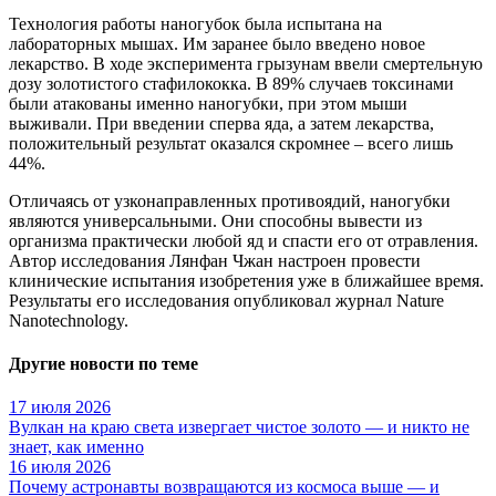
Технология работы наногубок была испытана на
лабораторных мышах. Им заранее было введено новое
лекарство. В ходе эксперимента грызунам ввели смертельную
дозу золотистого стафилококка. В 89% случаев токсинами
были атакованы именно наногубки, при этом мыши
выживали. При введении сперва яда, а затем лекарства,
положительный результат оказался скромнее – всего лишь
44%.
Отличаясь от узконаправленных противоядий, наногубки
являются универсальными. Они способны вывести из
организма практически любой яд и спасти его от отравления.
Автор исследования Лянфан Чжан настроен провести
клинические испытания изобретения уже в ближайшее время.
Результаты его исследования опубликовал журнал Nature
Nanotechnology.
Другие новости по теме
17 июля 2026
Вулкан на краю света извергает чистое золото — и никто не
знает, как именно
16 июля 2026
Почему астронавты возвращаются из космоса выше — и