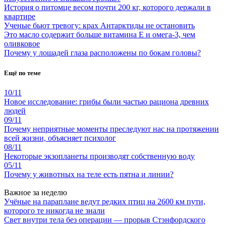
История о питомце весом почти 200 кг, которого держали в
квартире
Ученые бьют тревогу: крах Антарктиды не остановить
Это масло содержит больше витамина Е и омега-3, чем
оливковое
Почему у лошадей глаза расположены по бокам головы?
Ещё по теме
10/11
Новое исследование: грибы были частью рациона древних
людей
09/11
Почему неприятные моменты преследуют нас на протяжении
всей жизни, объясняет психолог
08/11
Некоторые экзопланеты производят собственную воду
05/11
Почему у животных на теле есть пятна и линии?
Важное за неделю
Учёные на параплане ведут редких птиц на 2600 км пути,
которого те никогда не знали
Свет внутри тела без операции — прорыв Стэнфордского