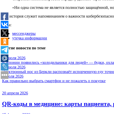
«Ни одна система не является полностью защищённой, н
Эта история служит напоминанием о важности кибербезопаснос
Тема:
мессенджеры
утечка информации
Другие новости по теме
28 июля 2026
В Японии появились «холодильники для людей» — будки, охла
17 июля 2026
Электронный нос из Беркли распознаёт испорченную еду точне
6 июля 2026
Как правильно выбрать смартфон и не пожалеть о покупке
20 апреля 2026
QR-коды в медицине: карты пациента, 