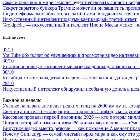
Самый большой в мире самолет будет перевозить лопасти ветр
Секрет скрытого бункера Трампа: может ли он защитить през
Люди неформально общаются с чат-ботами, вводя искусственн
Искусственный интеллект придумывает каждый третий ответ
Grokipedia — искусственный интеллект Илона Маска меняет по
Ещё по теме
05/11
YouTube объявляет об улучшениях в просмотре видео на телеви
30/10
Япония использует оснащенные лазером дроны для защиты от 
30/10
Китайцы хотят «охладить» интернет — они затопят дата-центр
29/10
Искусственный интеллект обнаружил необычную деталь в шед
Важное за неделю
Учёные на параплане ведут редких птиц на 2600 км пути, котор
Свет внутри тела без операции — прорыв Стэнфордского унив
Кассовые провалы первой половины 2026 — кто потерял милл
Остров, который называли «землёй живых мертвецов» — тёмн
Вирусное видео вместо резюме — как поколение Z меняет пра
Почему Сингапур — самый чистый город мира и как ему это у
Психологи назвали редкое качество, которое лучше всего указ