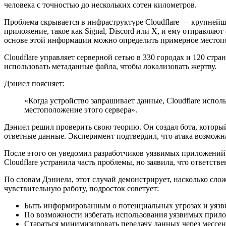
человека с точностью до нескольких сотен километров.
Проблема скрывается в инфраструктуре Cloudflare — крупней
приложение, такое как Signal, Discord или X, и ему отправля
основе этой информации можно определить примерное местопо
Cloudflare управляет серверной сетью в 330 городах и 120 ст
использовать метаданные файла, чтобы локализовать жертву.
Дэниел поясняет:
«Когда устройство запрашивает данные, Cloudflare испо
местоположение этого сервера».
Дэниел решил проверить свою теорию. Он создал бота, который
ответные данные. Эксперимент подтвердил, что атака возможн
После этого он уведомил разработчиков уязвимых приложений.
Cloudflare устранила часть проблемы, но заявила, что ответств
По словам Дэниела, этот случай демонстрирует, насколько сло
чувствительную работу, подросток советует:
Быть информированным о потенциальных угрозах и уязв
По возможности избегать использования уязвимых прил
Стараться минимизировать передачу данных через мессе