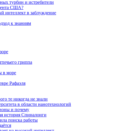
яных турбин и истребители
идента США?
ый интеллект в заблуждение
дход к знаниям
зоре
птичьего гриппа
ы в море
евре Рафаэля
ого те никогда не знали
ерситета в области нанотехнологий
ионы и почему
ая история Спиналонги
вила поиска работы
даётся
ывает на высокий интеллект