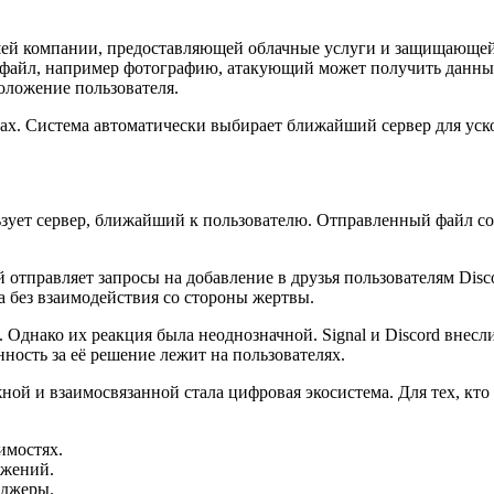
шей компании, предоставляющей облачные услуги и защищающей 
ют файл, например фотографию, атакующий может получить данные
ложение пользователя.
ранах. Система автоматически выбирает ближайший сервер для ус
льзует сервер, ближайший к пользователю. Отправленный файл с
 отправляет запросы на добавление в друзья пользователям Disc
а без взаимодействия со стороны жертвы.
 Однако их реакция была неоднозначной. Signal и Discord внес
енность за её решение лежит на пользователях.
жной и взаимосвязанной стала цифровая экосистема. Для тех, кт
имостях.
ожений.
нджеры.