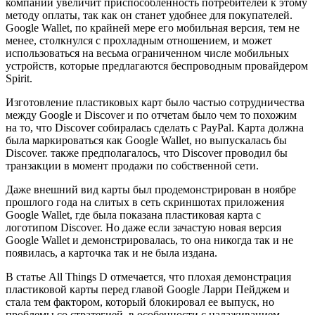
компании увеличит приспособленность потребителей к этому
методу оплаты, так как он станет удобнее для покупателей.
Google Wallet, по крайней мере его мобильная версия, тем не
менее, столкнулся с прохладным отношением, и может
использоваться на весьма ограниченном числе мобильных
устройств, которые предлагаются беспроводным провайдером
Spirit.
Изготовление пластиковых карт было частью сотрудничества
между Google и Discover и по отчетам было чем то похожим
на то, что Discover собиралась сделать с PayPal. Карта должна
была маркироваться как Google Wallet, но выпускалась бы
Discover. также предполагалось, что Discover проводил бы
транзакции в момент продажи по собственной сети.
Даже внешний вид карты был продемонстрирован в ноябре
прошлого года на слитых в сеть скриншотах приложения
Google Wallet, где была показана пластиковая карта с
логотипом Discover. Но даже если зачастую новая версия
Google Wallet и демонстрировалась, то она никогда так и не
появилась, а карточка так и не была издана.
В статье All Things D отмечается, что плохая демонстрация
пластиковой карты перед главой Google Ларри Пейджем и
стала тем фактором, который блокировал ее выпуск, но
проблемы со стратегией, в особенности с налаживанием