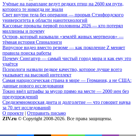
Учёные на параплане ведут редких птиц на 2600 км пути,
которого те никогда не знали
Свет внутри тела без операции — прорыв Стэнфордского
университета в области нанотехнологий
Кассовые провалы первой половины 2026 — кто потерял
миллионы и почему
Остров, который называли «землёй живых мертвецов» —
тёмная история Спиналонги
Вирусное видео вместо резюме — как поколение Z меняет
правила поиска работы
Почему Сингапур — самый чистый город мира и как ему это
удаётся
Психологи назвали редкое качество, которое лучше всего
указывает на высокий интеллект
Самая нарциссическая страна в мире — Германия, а не США:
данные нового исследования
Токио ввёл штрафы за мусор прямо на месте — 2000 иен без
предупреждений
Средиземноморская диета и долголетие — что говорит наука
за 70 лет исследований
О проекте
|
Отправить письмо
ZIV.ru
© Copyright 2008-2026. Все права защищены.