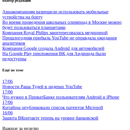
Выбор редакции
Авиакомпаниям разрешили использовать мобильные
устройства на борту
Во время проведения школьных олимпиад в Москве можно
будет пользоваться планшетами
Компания Royal Philips заинтересовалась медициной
Прошлогодняя прибыль YouTube не оправдала ожидания
аналитиков
Компания Google создала Android для автомобилей
На Google Play приложения ВК для Андроида были
недоступны
Ещё по теме
17/06
Новости Раша Тудей в лидерах YouTube
17/06
Что нужно в ПриватБанке пользователям Android и iPhone
17/06
Китайцы опубликовали список патентов Microsoft
16/06
Защита ВКонтакте теперь на уровне банковской
Важное за неделю