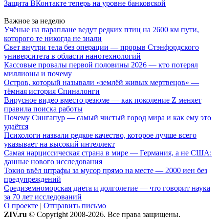
Защита ВКонтакте теперь на уровне банковской
Важное за неделю
Учёные на параплане ведут редких птиц на 2600 км пути,
которого те никогда не знали
Свет внутри тела без операции — прорыв Стэнфордского
университета в области нанотехнологий
Кассовые провалы первой половины 2026 — кто потерял
миллионы и почему
Остров, который называли «землёй живых мертвецов» —
тёмная история Спиналонги
Вирусное видео вместо резюме — как поколение Z меняет
правила поиска работы
Почему Сингапур — самый чистый город мира и как ему это
удаётся
Психологи назвали редкое качество, которое лучше всего
указывает на высокий интеллект
Самая нарциссическая страна в мире — Германия, а не США:
данные нового исследования
Токио ввёл штрафы за мусор прямо на месте — 2000 иен без
предупреждений
Средиземноморская диета и долголетие — что говорит наука
за 70 лет исследований
О проекте
|
Отправить письмо
ZIV.ru
© Copyright 2008-2026. Все права защищены.