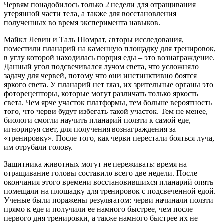
Червям понадобилось только 2 недели для отращивания
утерянной части тела, а также для восстановления
полученных во время эксперимента навыков.
Майкл Левин и Таль Шомрат, авторы исследования,
поместили планарий на каменную площадку для тренировок,
в углу которой находилась порция еды – это вознаграждение.
Данный угол подсвечивался лучом света, что усложняло
задачу для червей, потому что они инстинктивно боятся
яркого света. У планарий нет глаз, их зрительные органы это
фоторецепторы, которые могут различать только яркость
света. Чем ярче участок платформы, тем больше вероятность
того, что черви будут избегать такой участок. Тем не менее,
биологи смогли научить планарий ползти к самой еде,
игнорируя свет, для получения вознаграждения за
«тренировку». После того, как черви перестали бояться луча,
им отрубали голову.
Защитника животных могут не переживать: время на
отращивание головы составило всего две недели. После
окончания этого времени восстановившихся планарий опять
помещали на площадку для тренировок с подсвеченной едой.
Ученые были поражены результатом: черви начинали ползти
прямо к еде и получили ее намного быстрее, чем после
первого дня тренировки, а также намного быстрее их не