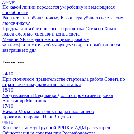
дожди
По какой линии передается ум ребенку и выдающиеся
способности
Расплата за любовь: почему Клеопатра убивала всех своих
любовников?
Предсказания британского астрофизика Стивена Хокинга
перед смертью: сценарии конца света
Мелкие УК создают «жилищные тромбы»
Философ и писатель об уходящем: год, который лишился
завтрашнего дня
Ещё по теме
24/10
При столичном правительстве стартовала работа Совета по
стратегическому развитию экономики
18/10
Уход из жизни Владимира Долгих прокомментировал
Александр Молотков
17/10
Начало Московской олимпиады школьников
прокомментировал Иван Ященко
08/10
Конфликт между Группой РРПК и АДМ рассмотрен
Общественным советом при Росрыболовстве