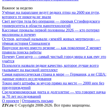
Важное за неделю
Учёные на параплане ведут редких птиц на 2600 км пути,
которого те никогда не знали
Свет внутри тела без операции — прорыв Стэнфордского
университета в области нанотехнологий
Кассовые провалы первой половины 2026 — кто потерял
миллионы и почему
Остров, который называли «землёй живых мертвецов» —
тёмная история Спиналонги
Вирусное видео вместо резюме — как поколение Z меняет
правила поиска работы
Почему Сингапур — самый чистый город мира и как ему это
удаётся
Психологи назвали редкое качество, которое лучше всего
указывает на высокий интеллект
Самая нарциссическая страна в мире — Германия, а не США:
данные нового исследования
Токио ввёл штрафы за мусор прямо на месте — 2000 иен без
предупреждений
Средиземноморская диета и долголетие — что говорит наука
за 70 лет исследований
О проекте
|
Отправить письмо
ZIV.ru
© Copyright 2008-2026. Все права защищены.