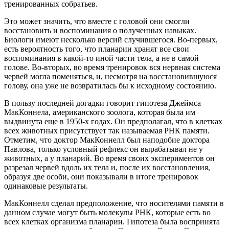
тренированных собратьев.
Это может значить, что вместе с головой они смогли
восстановить и воспоминания о полученных навыках.
Биологи имеют несколько версий случившегося. Во-первых,
есть вероятность того, что планарии хранят все свои
воспоминания в какой-то иной части тела, а не в самой
голове. Во-вторых, во время тренировок вся нервная система
червей могла поменяться, и, несмотря на восстановившуюся
голову, она уже не возвратилась бы к исходному состоянию.
В пользу последней догадки говорит гипотеза Джеймса
МакКоннела, американского зоолога, которая была им
выдвинута еще в 1950-х годах. Он предполагал, что в клетках
всех животных присутствует так называемая РНК памяти.
Отметим, что доктор МакКоннелл был наподобие доктора
Павлова, только условный рефлекс он вырабатывал не у
животных, а у планарий. Во время своих экспериментов он
разрезал червей вдоль их тела и, после их восстановления,
образуя две особи, они показывали в итоге тренировок
одинаковые результаты.
МакКоннелл сделал предположение, что носителями памяти в
данном случае могут быть молекулы РНК, которые есть во
всех клетках организма планарии. Гипотеза была воспринята