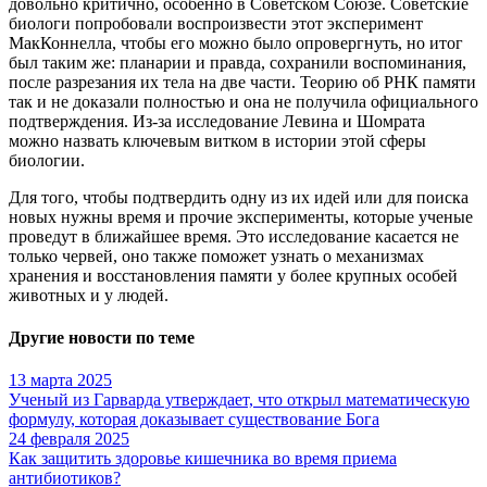
довольно критично, особенно в Советском Союзе. Советские
биологи попробовали воспроизвести этот эксперимент
МакКоннелла, чтобы его можно было опровергнуть, но итог
был таким же: планарии и правда, сохранили воспоминания,
после разрезания их тела на две части. Теорию об РНК памяти
так и не доказали полностью и она не получила официального
подтверждения. Из-за исследование Левина и Шомрата
можно назвать ключевым витком в истории этой сферы
биологии.
Для того, чтобы подтвердить одну из их идей или для поиска
новых нужны время и прочие эксперименты, которые ученые
проведут в ближайшее время. Это исследование касается не
только червей, оно также поможет узнать о механизмах
хранения и восстановления памяти у более крупных особей
животных и у людей.
Другие новости по теме
13 марта 2025
Ученый из Гарварда утверждает, что открыл математическую
формулу, которая доказывает существование Бога
24 февраля 2025
Как защитить здоровье кишечника во время приема
антибиотиков?