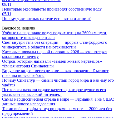
08/11
Некоторые экзопланеты производят собственную воду
05/11
Почему у животных на теле есть пятна и линии?
Важное за неделю
Учёные на параплане ведут редких птиц на 2600 км пути,
которого те никогда не знали
Свет внутри тела без операции — прорыв Стэнфордского
университета в области нанотехнологий
Кассовые провалы первой половины 2026 — кто потерял
миллионы и почему
Остров, который называли «землёй живых мертвецов» —
тёмная история Спиналонги
Вирусное видео вместо резюме — как поколение Z меняет
правила поиска работы
Почему Сингапур — самый чистый город мира и как ему это
удаётся
Психологи назвали редкое качество, которое лучше всего
указывает на высокий интеллект
Самая нарциссическая страна в мире — Германия, а не США:
данные нового исследования
Токио ввёл штрафы за мусор прямо на месте — 2000 иен без
предупреждений