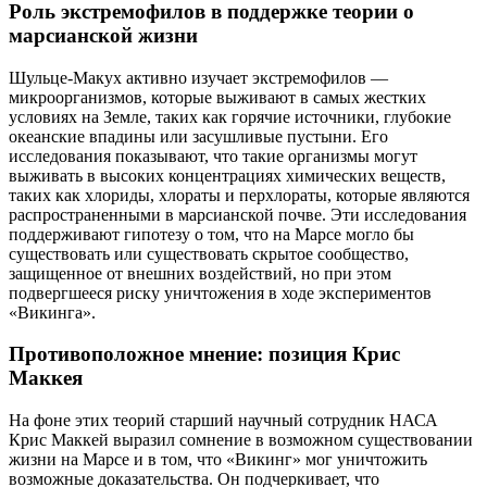
Роль экстремофилов в поддержке теории о
марсианской жизни
Шульце-Макух активно изучает экстремофилов —
микроорганизмов, которые выживают в самых жестких
условиях на Земле, таких как горячие источники, глубокие
океанские впадины или засушливые пустыни. Его
исследования показывают, что такие организмы могут
выживать в высоких концентрациях химических веществ,
таких как хлориды, хлораты и перхлораты, которые являются
распространенными в марсианской почве. Эти исследования
поддерживают гипотезу о том, что на Марсе могло бы
существовать или существовать скрытое сообщество,
защищенное от внешних воздействий, но при этом
подвергшееся риску уничтожения в ходе экспериментов
«Викинга».
Противоположное мнение: позиция Крис
Маккея
На фоне этих теорий старший научный сотрудник НАСА
Крис Маккей выразил сомнение в возможном существовании
жизни на Марсе и в том, что «Викинг» мог уничтожить
возможные доказательства. Он подчеркивает, что