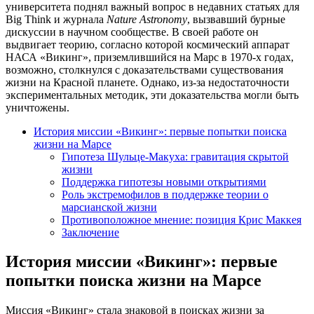
университета поднял важный вопрос в недавних статьях для
Big Think и журнала
Nature Astronomy
, вызвавший бурные
дискуссии в научном сообществе. В своей работе он
выдвигает теорию, согласно которой космический аппарат
НАСА «Викинг», приземлившийся на Марс в 1970-х годах,
возможно, столкнулся с доказательствами существования
жизни на Красной планете. Однако, из-за недостаточности
экспериментальных методик, эти доказательства могли быть
уничтожены.
История миссии «Викинг»: первые попытки поиска
жизни на Марсе
Гипотеза Шульце-Макуха: гравитация скрытой
жизни
Поддержка гипотезы новыми открытиями
Роль экстремофилов в поддержке теории о
марсианской жизни
Противоположное мнение: позиция Крис Маккея
Заключение
История миссии «Викинг»: первые
попытки поиска жизни на Марсе
Миссия «Викинг» стала знаковой в поисках жизни за