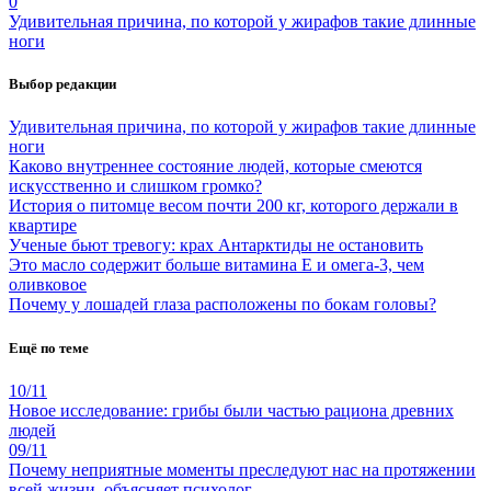
0
Удивительная причина, по которой у жирафов такие длинные
ноги
Выбор редакции
Удивительная причина, по которой у жирафов такие длинные
ноги
Каково внутреннее состояние людей, которые смеются
искусственно и слишком громко?
История о питомце весом почти 200 кг, которого держали в
квартире
Ученые бьют тревогу: крах Антарктиды не остановить
Это масло содержит больше витамина Е и омега-3, чем
оливковое
Почему у лошадей глаза расположены по бокам головы?
Ещё по теме
10/11
Новое исследование: грибы были частью рациона древних
людей
09/11
Почему неприятные моменты преследуют нас на протяжении
всей жизни, объясняет психолог