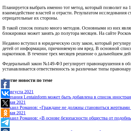
Планируется выбрать именно тот метод, который позволит на 
взаимодействие властей и отрасти. Результатом исследования с
отрицательные их стороны.
В такой список попало много методов. Основными из них явл
блокировки может занять до полутора месяцев. На сайте Роск
Недавно вступил в юридическую силу закон, который регулиру
детей от информации, причиняемую им вред. В основной список
наркотиков. В течение трех месяцев решение о дальнейшем дей
Федеральный закон №149-ФЗ регулирует правонарушения в об
устанавливается ответственность за различные типы правонар
Другие новости по теме
27 августа 2021
Компания Lentainform может быть добавлена в список иностра
28 мая 2021
Михаил Романов: «Граждане не должны становиться жертвами 
18 мая 2021
Михаил Романов: «В основе безопасности общества от подобны