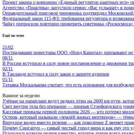
Проект закона о компании «Единый регулятор азартных игр»
Агентство «Практика» запустило сервис «Вас услышат» в пом
Оправдательный приговор чиновника подтвердил Московский 
Федеральный закон 115-ФЗ: требования регулятора и возможны
Чайку попросили повторно проверить советника «Роскосмоса» 
Ещё по теме
21/02
Пострадавшие инвесторы ООО «Норд Капитал» призывают не 
08/11
В России вступило в силу новое постановление о движении тр
02/11
В Таиланде вступил в силу закон о запрете курения
01/11
Татьяна Москалькова считает, что есть основания для возбужде
Важное за неделю
Учёные на параплане ведут редких птиц на 2600 км пути, котор
Свет внутри тела без операции — прорыв Стэнфордского унив
Кассовые провалы первой половины 2026 — кто потерял милл
Остров, который называли «землёй живых мертвецов» — тёмн
Вирусное видео вместо резюме — как поколение Z меняет пра
Почему Сингапур — самый чистый город мира и как ему это у
Психологи назвали редкое качество, которое лучше всего указ