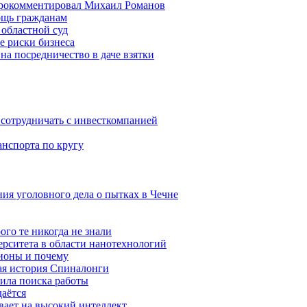
 прокомментировал Михаил Романов
ощь гражданам
областной суд
е риски бизнеса
на посредничество в даче взятки
сотрудничать с инвесткомпанией
анспорта по кругу
ния уголовного дела о пытках в Чечне
ого те никогда не знали
ерситета в области нанотехнологий
ионы и почему
ая история Спиналонги
вила поиска работы
даётся
ывает на высокий интеллект