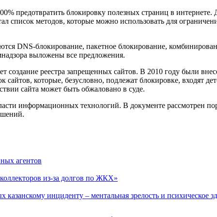
100% предотвратить блокировку полезных страниц в интернете. 
тал список методов, которые можно использовать для ограничени
яются DNS-блокирование, пакетное блокирование, комбинирова
омнадзора выложены все предложения.
ет создание реестра запрещенных сайтов. В 2010 году были вне
 сайтов, которые, безусловно, подлежат блокировке, входят де
ствии сайта может быть обжаловано в суде.
ласти информационных технологий. В документе рассмотрен по
ушений.
нных агентов
коллекторов из-за долгов по ЖКХ»
х казанскому инциденту – ментальная зрелость и психическое з