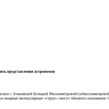
нить представления астрономов
елескоп c Атакамской Большой Миллиметровой/субмиллиметрово
но мощные молекулярные «струи» смогут обновить понимание т