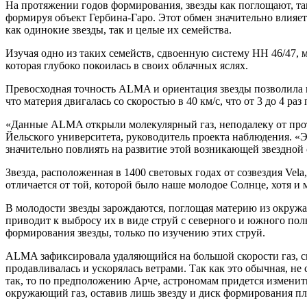
На протяжении годов формирования, звезды как поглощают, так
формируя объект Гербина-Гаро. Этот обмен значительно влияет 
как одинокие звезды, так и целые их семейства.
Изучая одно из таких семейств, сдвоенную систему HH 46/47, 
которая глубоко покоилась в своих облачных яслях.
Превосходная точность ALMA и ориентация звезды позволила и
что материя двигалась со скоростью в 40 км/с, что от 3 до 4 р
«Данные ALMA открыли молекулярный газ, неподалеку от прото
Йельского университета, руководитель проекта наблюдения. «Э
значительно повлиять на развитие этой возникающей звездной
Звезда, расположенная в 1400 световых годах от созвездия Vel
отличается от той, которой было наше молодое Солнце, хотя и 
В молодости звезды зарождаются, поглощая материю из окружа
приводит к выбросу их в виде струй с северного и южного пол
формирования звезды, только по изучению этих струй.
ALMA зафиксировала удаляющийся на большой скорости газ, с
продавливалась и ускорялась ветрами. Так как это обычная, н
так, то по предположению Арче, астрономам придется изменить 
окружающий газ, оставив лишь звезду и диск формирования пла