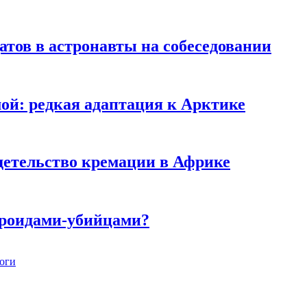
тов в астронавты на собеседовании
мой: редкая адаптация к Арктике
детельство кремации в Африке
ероидами-убийцами?
ноги