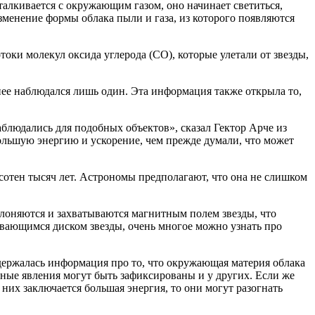
талкивается с окружающим газом, оно начинает светиться,
изменение формы облака пыли и газа, из которого появляются
оки молекул оксида углерода (CO), которые улетали от звезды,
нее наблюдался лишь один. Эта информация также открыла то,
блюдались для подобных объектов», сказал Гектор Арче из
большую энергию и ускорение, чем прежде думали, что может
 сотен тысяч лет. Астрономы предполагают, что она не слишком
клоняются и захватываются магнитным полем звезды, что
чивающимся диском звезды, очень многое можно узнать про
ержалась информация про то, что окружающая материя облака
бные явления могут быть зафиксированы и у других. Если же
них заключается большая энергия, то они могут разогнать