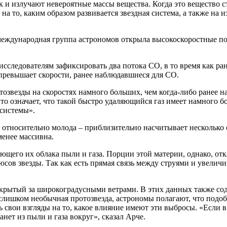
 и излучают невероятные массы вещества. Когда это вещество с
на то, каким образом развивается звездная система, а также на 
международная группа астрономов открыла высокоскоростные пот
сследователям зафиксировать два потока CO, в то время как ра
аз превышает скорости, ранее наблюдавшиеся для CO.
звезды на скоростях намного больших, чем когда-либо ранее на
то означает, что такой быстро удаляющийся газ имеет намного 
 системы».
a, относительно молода – приблизительно насчитывает несколько
менее массивна.
ющего их облака пыли и газа. Порции этой материи, однако, от
юсов звезды. Так как есть прямая связь между струями и увели
крытый за широкоградусными ветрами. В этих данных также сод
е слишком необычная протозвезда, астрономы полагают, что подо
свои взгляды на то, какое влияние имеют эти выбросы. «Если в 
нет из пыли и газа вокруг», сказал Арче.