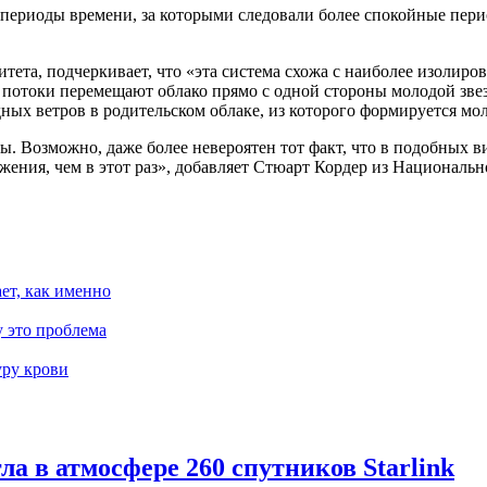
периоды времени, за которыми следовали более спокойные перио
тета, подчеркивает, что «эта система схожа с наиболее изолир
 потоки перемещают облако прямо с одной стороны молодой звез
ных ветров в родительском облаке, из которого формируется мол
ы. Возможно, даже более невероятен тот факт, что в подобных 
ния, чем в этот раз», добавляет Стюарт Кордер из Национальн
ает, как именно
 это проблема
уру крови
гла в атмосфере 260 спутников Starlink