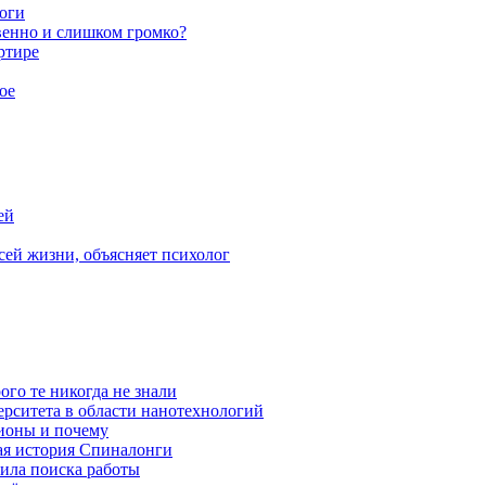
ноги
венно и слишком громко?
ртире
ое
ей
ей жизни, объясняет психолог
ого те никогда не знали
ерситета в области нанотехнологий
ионы и почему
ая история Спиналонги
вила поиска работы