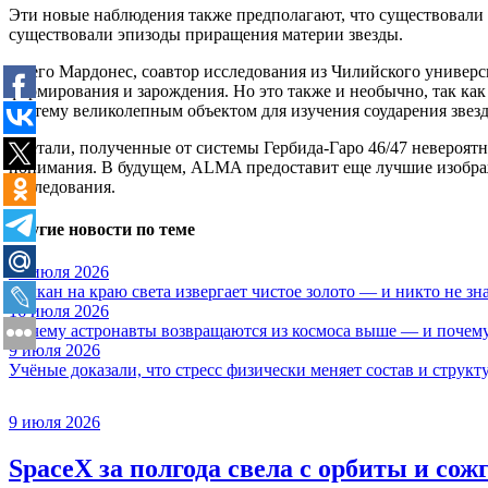
Эти новые наблюдения также предполагают, что существовали 
существовали эпизоды приращения материи звезды.
Диего Мардонес, соавтор исследования из Чилийского универси
формирования и зарождения. Но это также и необычно, так как
систему великолепным объектом для изучения соударения звезд
«Детали, полученные от системы Гербида-Гаро 46/47 невероятн
понимания. В будущем, ALMA предоставит еще лучшие изображе
исследования.
Другие новости по теме
17 июля 2026
Вулкан на краю света извергает чистое золото — и никто не зн
16 июля 2026
Почему астронавты возвращаются из космоса выше — и почему
9 июля 2026
Учёные доказали, что стресс физически меняет состав и структ
9 июля 2026
SpaceX за полгода свела с орбиты и сож