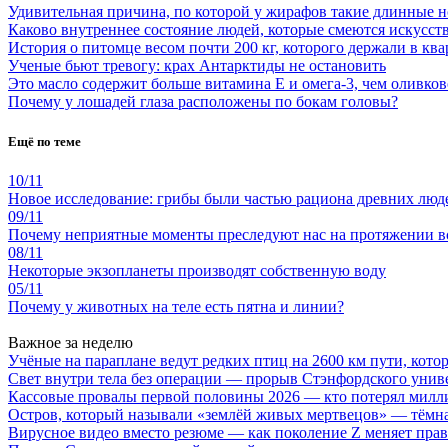
Удивительная причина, по которой у жирафов такие длинные 
Каково внутреннее состояние людей, которые смеются искусст
История о питомце весом почти 200 кг, которого держали в ква
Ученые бьют тревогу: крах Антарктиды не остановить
Это масло содержит больше витамина Е и омега-3, чем оливков
Почему у лошадей глаза расположены по бокам головы?
Ещё по теме
10/11
Новое исследование: грибы были частью рациона древних люд
09/11
Почему неприятные моменты преследуют нас на протяжении вс
08/11
Некоторые экзопланеты производят собственную воду
05/11
Почему у животных на теле есть пятна и линии?
Важное за неделю
Учёные на параплане ведут редких птиц на 2600 км пути, котор
Свет внутри тела без операции — прорыв Стэнфордского унив
Кассовые провалы первой половины 2026 — кто потерял милл
Остров, который называли «землёй живых мертвецов» — тёмн
Вирусное видео вместо резюме — как поколение Z меняет пра